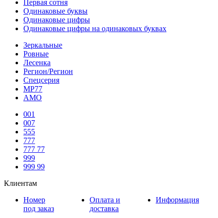
Первая сотня
Одинаковые буквы
Одинаковые цифры
Одинаковые цифры на одинаковых буквах
Зеркальные
Ровные
Лесенка
Регион/Регион
Спецсерия
МР77
АМО
001
007
555
777
777 77
999
999 99
Клиентам
Номер
Оплата и
Информация
под заказ
доставка