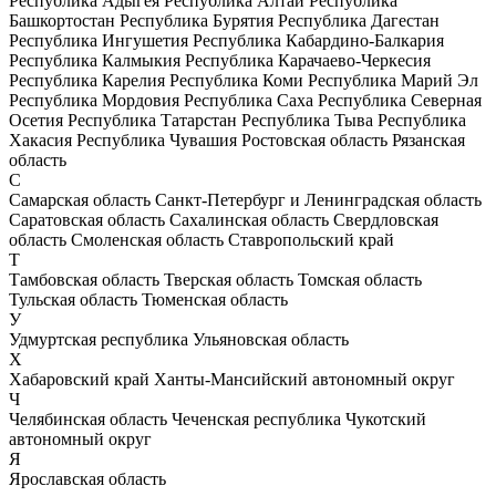
Республика Адыгея
Республика Алтай
Республика
Башкортостан
Республика Бурятия
Республика Дагестан
Республика Ингушетия
Республика Кабардино-Балкария
Республика Калмыкия
Республика Карачаево-Черкесия
Республика Карелия
Республика Коми
Республика Марий Эл
Республика Мордовия
Республика Саха
Республика Северная
Осетия
Республика Татарстан
Республика Тыва
Республика
Хакасия
Республика Чувашия
Ростовская область
Рязанская
область
С
Самарская область
Санкт-Петербург и Ленинградская область
Саратовская область
Сахалинская область
Свердловская
область
Смоленская область
Ставропольский край
Т
Тамбовская область
Тверская область
Томская область
Тульская область
Тюменская область
У
Удмуртская республика
Ульяновская область
Х
Хабаровский край
Ханты-Мансийский автономный округ
Ч
Челябинская область
Чеченская республика
Чукотский
автономный округ
Я
Ярославская область