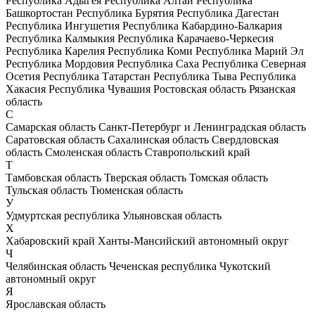
Республика Адыгея
Республика Алтай
Республика
Башкортостан
Республика Бурятия
Республика Дагестан
Республика Ингушетия
Республика Кабардино-Балкария
Республика Калмыкия
Республика Карачаево-Черкесия
Республика Карелия
Республика Коми
Республика Марий Эл
Республика Мордовия
Республика Саха
Республика Северная
Осетия
Республика Татарстан
Республика Тыва
Республика
Хакасия
Республика Чувашия
Ростовская область
Рязанская
область
С
Самарская область
Санкт-Петербург и Ленинградская область
Саратовская область
Сахалинская область
Свердловская
область
Смоленская область
Ставропольский край
Т
Тамбовская область
Тверская область
Томская область
Тульская область
Тюменская область
У
Удмуртская республика
Ульяновская область
Х
Хабаровский край
Ханты-Мансийский автономный округ
Ч
Челябинская область
Чеченская республика
Чукотский
автономный округ
Я
Ярославская область