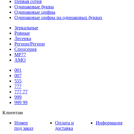
Первая сотня
Одинаковые буквы
Одинаковые цифры
Одинаковые цифры на одинаковых буквах
Зеркальные
Ровные
Лесенка
Регион/Регион
Спецсерия
МР77
АМО
001
007
555
777
777 77
999
999 99
Клиентам
Номер
Оплата и
Информация
под заказ
доставка