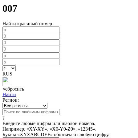
007
Найти красивый номер
RUS
×
сбросить
Найти
Регион:
?
Введите любые цифры или шаблон номера.
Например, «XY-XY», «X0-Y0-Z0», «12345».
Буквы «XYZABCDEF» обозначают любую цифру.