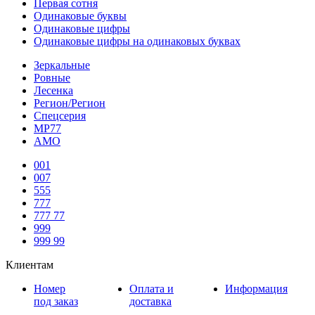
Первая сотня
Одинаковые буквы
Одинаковые цифры
Одинаковые цифры на одинаковых буквах
Зеркальные
Ровные
Лесенка
Регион/Регион
Спецсерия
МР77
АМО
001
007
555
777
777 77
999
999 99
Клиентам
Номер
Оплата и
Информация
под заказ
доставка