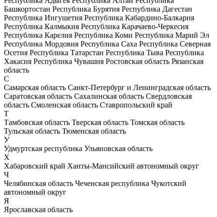
Республика Адыгея
Республика Алтай
Республика
Башкортостан
Республика Бурятия
Республика Дагестан
Республика Ингушетия
Республика Кабардино-Балкария
Республика Калмыкия
Республика Карачаево-Черкесия
Республика Карелия
Республика Коми
Республика Марий Эл
Республика Мордовия
Республика Саха
Республика Северная
Осетия
Республика Татарстан
Республика Тыва
Республика
Хакасия
Республика Чувашия
Ростовская область
Рязанская
область
С
Самарская область
Санкт-Петербург и Ленинградская область
Саратовская область
Сахалинская область
Свердловская
область
Смоленская область
Ставропольский край
Т
Тамбовская область
Тверская область
Томская область
Тульская область
Тюменская область
У
Удмуртская республика
Ульяновская область
Х
Хабаровский край
Ханты-Мансийский автономный округ
Ч
Челябинская область
Чеченская республика
Чукотский
автономный округ
Я
Ярославская область