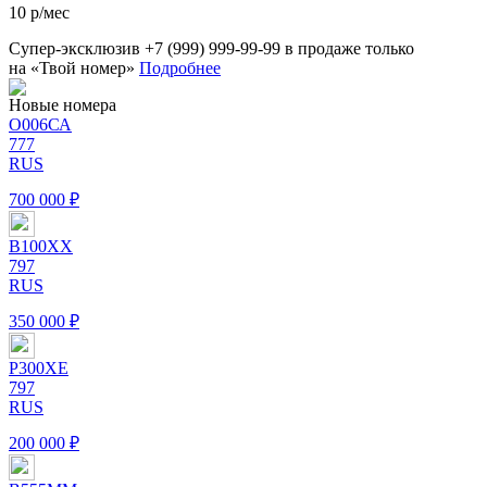
10 р/мес
Супер-эксклюзив
+7 (999) 999-99-99
в продаже только
на «Твой номер»
Подробнее
Новые номера
О
006
С
А
777
RUS
700 000 ₽
В
100
Х
Х
797
RUS
350 000 ₽
Р
300
Х
Е
797
RUS
200 000 ₽