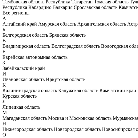
Тамбовская область
Республика Татарстан
Томская область
Тул
Республика Кабардино-Балкария
Ярославская область
Камчатс
Все регионы
А
Алтайский край
Амурская область
Архангельская область
Астр
Б
Белгородская область
Брянская область
В
Владимирская область
Волгоградская область
Вологодская обл
Е
Еврейская автономная область
З
Забайкальский край
И
Ивановская область
Иркутская область
К
Калининградская область
Калужская область
Камчатский край
Курская область
Л
Липецкая область
М
Магаданская область
Москва и Московская область
Мурманская
Н
Нижегородская область
Новгородская область
Новосибирская о
О