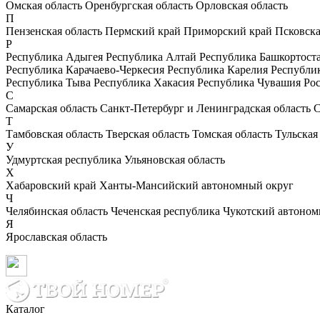
Омская область
Оренбургская область
Орловская область
П
Пензенская область
Пермский край
Приморский край
Псковска
Р
Республика Адыгея
Республика Алтай
Республика Башкортост
Республика Карачаево-Черкесия
Республика Карелия
Республи
Республика Тыва
Республика Хакасия
Республика Чувашия
Рос
С
Самарская область
Санкт-Петербург и Ленинградская область
С
Т
Тамбовская область
Тверская область
Томская область
Тульская
У
Удмуртская республика
Ульяновская область
Х
Хабаровский край
Ханты-Мансийский автономный округ
Ч
Челябинская область
Чеченская республика
Чукотский автоном
Я
Ярославская область
Каталог