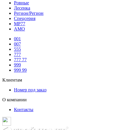
Ровные
Лесенка
Регион/Регион
Спецсерия
МР77
АМО
001
007
555
777
777 77
999
999 99
Клиентам
Номер под заказ
О компании
Контакты