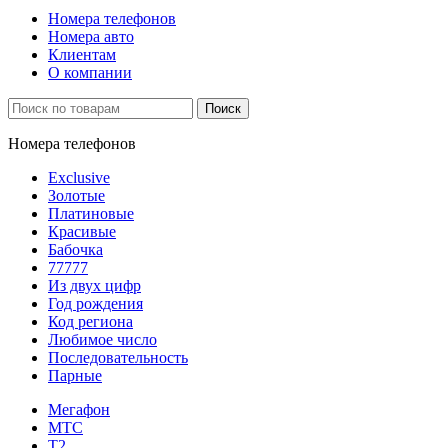
Номера телефонов
Номера авто
Клиентам
О компании
Поиск
Номера телефонов
Exclusive
Золотые
Платиновые
Красивые
Бабочка
77777
Из двух цифр
Год рождения
Код региона
Любимое число
Последовательность
Парные
Мегафон
МТС
Т2