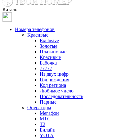
Каталог
Номера телефонов
Красивые
Exclusive
Золотые
Платиновые
Красивые
Бабочка
77777
Из двух цифр
Год рождения
Код региона
Любимое число
Последовательность
Парные
Операторы
Мегафон
МТС
Т2
Билайн
YOTA