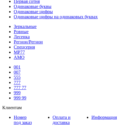
Первая сотня
Одинаковые буквы
Одинаковые цифры
Одинаковые цифры на одинаковых буквах
Зеркальные
Ровные
Лесенка
Регион/Регион
Спецсерия
МР77
АМО
001
007
555
777
777 77
999
999 99
Клиентам
Номер
Оплата и
Информация
под заказ
доставка