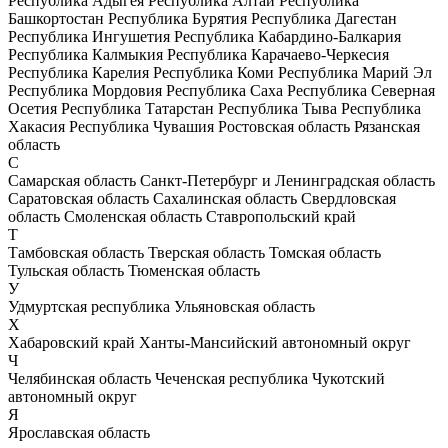
Республика Адыгея
Республика Алтай
Республика
Башкортостан
Республика Бурятия
Республика Дагестан
Республика Ингушетия
Республика Кабардино-Балкария
Республика Калмыкия
Республика Карачаево-Черкесия
Республика Карелия
Республика Коми
Республика Марий Эл
Республика Мордовия
Республика Саха
Республика Северная
Осетия
Республика Татарстан
Республика Тыва
Республика
Хакасия
Республика Чувашия
Ростовская область
Рязанская
область
С
Самарская область
Санкт-Петербург и Ленинградская область
Саратовская область
Сахалинская область
Свердловская
область
Смоленская область
Ставропольский край
Т
Тамбовская область
Тверская область
Томская область
Тульская область
Тюменская область
У
Удмуртская республика
Ульяновская область
Х
Хабаровский край
Ханты-Мансийский автономный округ
Ч
Челябинская область
Чеченская республика
Чукотский
автономный округ
Я
Ярославская область