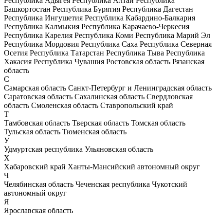
Республика Адыгея
Республика Алтай
Республика
Башкортостан
Республика Бурятия
Республика Дагестан
Республика Ингушетия
Республика Кабардино-Балкария
Республика Калмыкия
Республика Карачаево-Черкесия
Республика Карелия
Республика Коми
Республика Марий Эл
Республика Мордовия
Республика Саха
Республика Северная
Осетия
Республика Татарстан
Республика Тыва
Республика
Хакасия
Республика Чувашия
Ростовская область
Рязанская
область
С
Самарская область
Санкт-Петербург и Ленинградская область
Саратовская область
Сахалинская область
Свердловская
область
Смоленская область
Ставропольский край
Т
Тамбовская область
Тверская область
Томская область
Тульская область
Тюменская область
У
Удмуртская республика
Ульяновская область
Х
Хабаровский край
Ханты-Мансийский автономный округ
Ч
Челябинская область
Чеченская республика
Чукотский
автономный округ
Я
Ярославская область