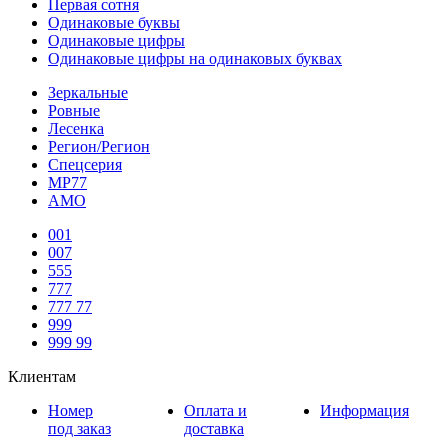
Первая сотня
Одинаковые буквы
Одинаковые цифры
Одинаковые цифры на одинаковых буквах
Зеркальные
Ровные
Лесенка
Регион/Регион
Спецсерия
МР77
АМО
001
007
555
777
777 77
999
999 99
Клиентам
Номер
Оплата и
Информация
под заказ
доставка