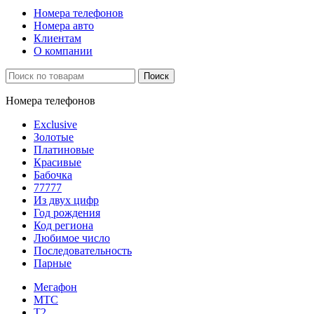
Номера телефонов
Номера авто
Клиентам
О компании
Поиск
Номера телефонов
Exclusive
Золотые
Платиновые
Красивые
Бабочка
77777
Из двух цифр
Год рождения
Код региона
Любимое число
Последовательность
Парные
Мегафон
МТС
Т2