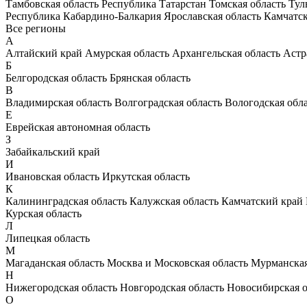
Тамбовская область
Республика Татарстан
Томская область
Тул
Республика Кабардино-Балкария
Ярославская область
Камчатс
Все регионы
А
Алтайский край
Амурская область
Архангельская область
Астр
Б
Белгородская область
Брянская область
В
Владимирская область
Волгоградская область
Вологодская обл
Е
Еврейская автономная область
З
Забайкальский край
И
Ивановская область
Иркутская область
К
Калининградская область
Калужская область
Камчатский край
Курская область
Л
Липецкая область
М
Магаданская область
Москва и Московская область
Мурманская
Н
Нижегородская область
Новгородская область
Новосибирская о
О