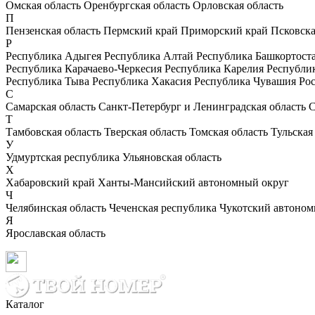
Омская область
Оренбургская область
Орловская область
П
Пензенская область
Пермский край
Приморский край
Псковска
Р
Республика Адыгея
Республика Алтай
Республика Башкортост
Республика Карачаево-Черкесия
Республика Карелия
Республи
Республика Тыва
Республика Хакасия
Республика Чувашия
Рос
С
Самарская область
Санкт-Петербург и Ленинградская область
С
Т
Тамбовская область
Тверская область
Томская область
Тульская
У
Удмуртская республика
Ульяновская область
Х
Хабаровский край
Ханты-Мансийский автономный округ
Ч
Челябинская область
Чеченская республика
Чукотский автоном
Я
Ярославская область
Каталог