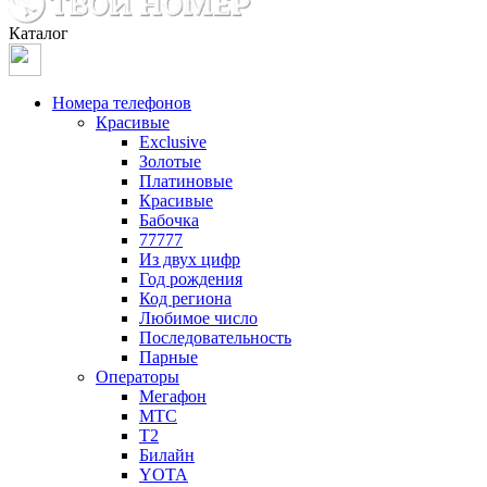
Каталог
Номера телефонов
Красивые
Exclusive
Золотые
Платиновые
Красивые
Бабочка
77777
Из двух цифр
Год рождения
Код региона
Любимое число
Последовательность
Парные
Операторы
Мегафон
МТС
Т2
Билайн
YOTA