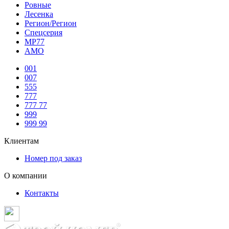
Ровные
Лесенка
Регион/Регион
Спецсерия
МР77
АМО
001
007
555
777
777 77
999
999 99
Клиентам
Номер под заказ
О компании
Контакты