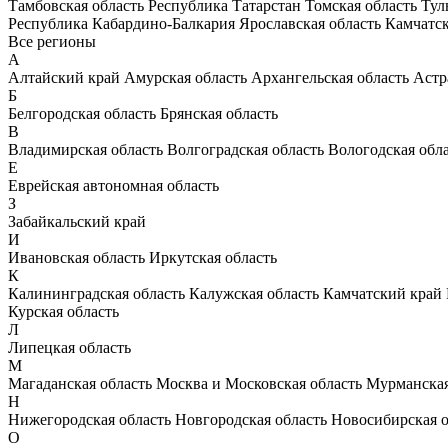
Тамбовская область
Республика Татарстан
Томская область
Тул
Республика Кабардино-Балкария
Ярославская область
Камчатс
Все регионы
А
Алтайский край
Амурская область
Архангельская область
Астр
Б
Белгородская область
Брянская область
В
Владимирская область
Волгоградская область
Вологодская обл
Е
Еврейская автономная область
З
Забайкальский край
И
Ивановская область
Иркутская область
К
Калининградская область
Калужская область
Камчатский край
Курская область
Л
Липецкая область
М
Магаданская область
Москва и Московская область
Мурманская
Н
Нижегородская область
Новгородская область
Новосибирская о
О