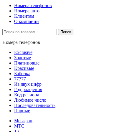
Номера телефонов
Номера авто
Клиентам
О компании
Поиск
Номера телефонов
Exclusive
Золотые
Платиновые
Красивые
Бабочка
77777
Из двух цифр
Год рождения
Код региона
Любимое число
Последовательность
Парные
Мегафон
МТС
Т2