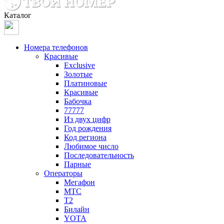
Каталог
Номера телефонов
Красивые
Exclusive
Золотые
Платиновые
Красивые
Бабочка
77777
Из двух цифр
Год рождения
Код региона
Любимое число
Последовательность
Парные
Операторы
Мегафон
МТС
Т2
Билайн
YOTA