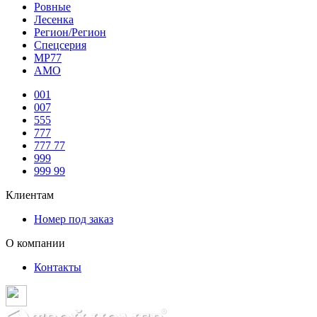
Ровные
Лесенка
Регион/Регион
Спецсерия
МР77
АМО
001
007
555
777
777 77
999
999 99
Клиентам
Номер под заказ
О компании
Контакты