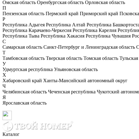
Омская область
Оренбургская область
Орловская область
П
Пензенская область
Пермский край
Приморский край
Псковска
Р
Республика Адыгея
Республика Алтай
Республика Башкортост
Республика Карачаево-Черкесия
Республика Карелия
Республи
Республика Тыва
Республика Хакасия
Республика Чувашия
Рос
С
Самарская область
Санкт-Петербург и Ленинградская область
С
Т
Тамбовская область
Тверская область
Томская область
Тульская
У
Удмуртская республика
Ульяновская область
Х
Хабаровский край
Ханты-Мансийский автономный округ
Ч
Челябинская область
Чеченская республика
Чукотский автоном
Я
Ярославская область
Каталог