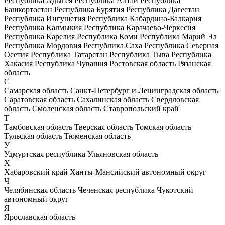
Республика Адыгея
Республика Алтай
Республика
Башкортостан
Республика Бурятия
Республика Дагестан
Республика Ингушетия
Республика Кабардино-Балкария
Республика Калмыкия
Республика Карачаево-Черкесия
Республика Карелия
Республика Коми
Республика Марий Эл
Республика Мордовия
Республика Саха
Республика Северная
Осетия
Республика Татарстан
Республика Тыва
Республика
Хакасия
Республика Чувашия
Ростовская область
Рязанская
область
С
Самарская область
Санкт-Петербург и Ленинградская область
Саратовская область
Сахалинская область
Свердловская
область
Смоленская область
Ставропольский край
Т
Тамбовская область
Тверская область
Томская область
Тульская область
Тюменская область
У
Удмуртская республика
Ульяновская область
Х
Хабаровский край
Ханты-Мансийский автономный округ
Ч
Челябинская область
Чеченская республика
Чукотский
автономный округ
Я
Ярославская область