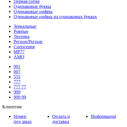
Первая сотня
Одинаковые буквы
Одинаковые цифры
Одинаковые цифры на одинаковых буквах
Зеркальные
Ровные
Лесенка
Регион/Регион
Спецсерия
МР77
АМО
001
007
555
777
777 77
999
999 99
Клиентам
Номер
Оплата и
Информация
под заказ
доставка