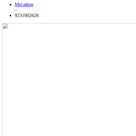
Мегафон
–
9231002626