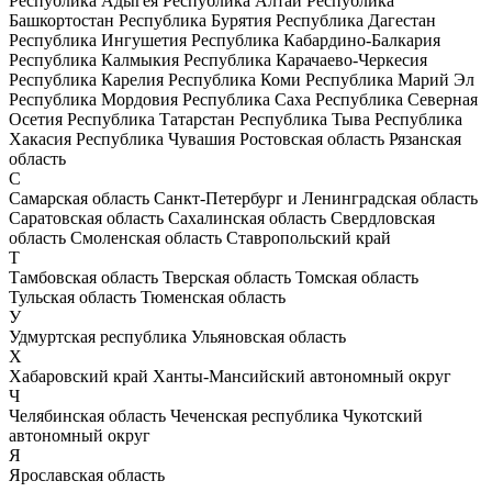
Республика Адыгея
Республика Алтай
Республика
Башкортостан
Республика Бурятия
Республика Дагестан
Республика Ингушетия
Республика Кабардино-Балкария
Республика Калмыкия
Республика Карачаево-Черкесия
Республика Карелия
Республика Коми
Республика Марий Эл
Республика Мордовия
Республика Саха
Республика Северная
Осетия
Республика Татарстан
Республика Тыва
Республика
Хакасия
Республика Чувашия
Ростовская область
Рязанская
область
С
Самарская область
Санкт-Петербург и Ленинградская область
Саратовская область
Сахалинская область
Свердловская
область
Смоленская область
Ставропольский край
Т
Тамбовская область
Тверская область
Томская область
Тульская область
Тюменская область
У
Удмуртская республика
Ульяновская область
Х
Хабаровский край
Ханты-Мансийский автономный округ
Ч
Челябинская область
Чеченская республика
Чукотский
автономный округ
Я
Ярославская область