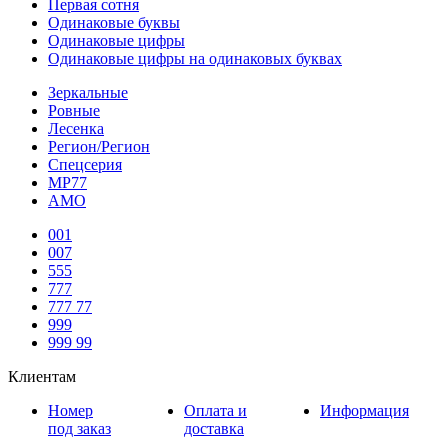
Первая сотня
Одинаковые буквы
Одинаковые цифры
Одинаковые цифры на одинаковых буквах
Зеркальные
Ровные
Лесенка
Регион/Регион
Спецсерия
МР77
АМО
001
007
555
777
777 77
999
999 99
Клиентам
Номер
Оплата и
Информация
под заказ
доставка