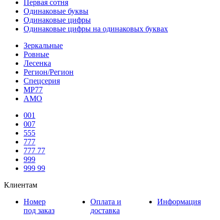
Первая сотня
Одинаковые буквы
Одинаковые цифры
Одинаковые цифры на одинаковых буквах
Зеркальные
Ровные
Лесенка
Регион/Регион
Спецсерия
МР77
АМО
001
007
555
777
777 77
999
999 99
Клиентам
Номер
Оплата и
Информация
под заказ
доставка