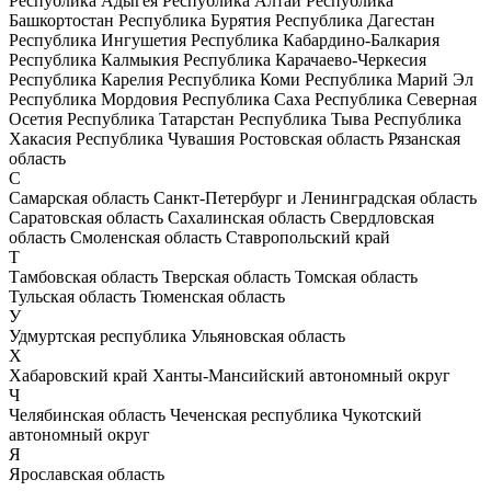
Республика Адыгея
Республика Алтай
Республика
Башкортостан
Республика Бурятия
Республика Дагестан
Республика Ингушетия
Республика Кабардино-Балкария
Республика Калмыкия
Республика Карачаево-Черкесия
Республика Карелия
Республика Коми
Республика Марий Эл
Республика Мордовия
Республика Саха
Республика Северная
Осетия
Республика Татарстан
Республика Тыва
Республика
Хакасия
Республика Чувашия
Ростовская область
Рязанская
область
С
Самарская область
Санкт-Петербург и Ленинградская область
Саратовская область
Сахалинская область
Свердловская
область
Смоленская область
Ставропольский край
Т
Тамбовская область
Тверская область
Томская область
Тульская область
Тюменская область
У
Удмуртская республика
Ульяновская область
Х
Хабаровский край
Ханты-Мансийский автономный округ
Ч
Челябинская область
Чеченская республика
Чукотский
автономный округ
Я
Ярославская область