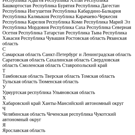
Республика Адыгея
Республика Алтай
Республика
Башкортостан
Республика Бурятия
Республика Дагестан
Республика Ингушетия
Республика Кабардино-Балкария
Республика Калмыкия
Республика Карачаево-Черкесия
Республика Карелия
Республика Коми
Республика Марий Эл
Республика Мордовия
Республика Саха
Республика Северная
Осетия
Республика Татарстан
Республика Тыва
Республика
Хакасия
Республика Чувашия
Ростовская область
Рязанская
область
С
Самарская область
Санкт-Петербург и Ленинградская область
Саратовская область
Сахалинская область
Свердловская
область
Смоленская область
Ставропольский край
Т
Тамбовская область
Тверская область
Томская область
Тульская область
Тюменская область
У
Удмуртская республика
Ульяновская область
Х
Хабаровский край
Ханты-Мансийский автономный округ
Ч
Челябинская область
Чеченская республика
Чукотский
автономный округ
Я
Ярославская область