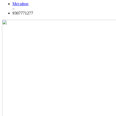
Мегафон
–
9307771277