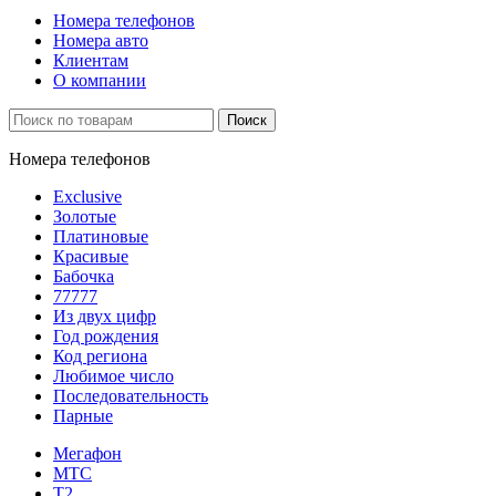
Номера телефонов
Номера авто
Клиентам
О компании
Поиск
Номера телефонов
Exclusive
Золотые
Платиновые
Красивые
Бабочка
77777
Из двух цифр
Год рождения
Код региона
Любимое число
Последовательность
Парные
Мегафон
МТС
Т2