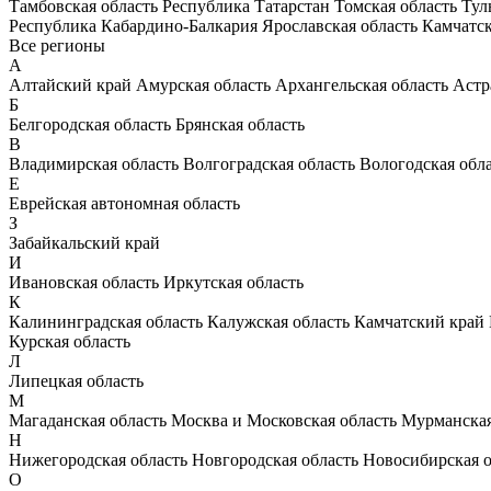
Тамбовская область
Республика Татарстан
Томская область
Тул
Республика Кабардино-Балкария
Ярославская область
Камчатс
Все регионы
А
Алтайский край
Амурская область
Архангельская область
Астр
Б
Белгородская область
Брянская область
В
Владимирская область
Волгоградская область
Вологодская обл
Е
Еврейская автономная область
З
Забайкальский край
И
Ивановская область
Иркутская область
К
Калининградская область
Калужская область
Камчатский край
Курская область
Л
Липецкая область
М
Магаданская область
Москва и Московская область
Мурманская
Н
Нижегородская область
Новгородская область
Новосибирская о
О