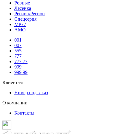
Ровные
Лесенка
Регион/Регион
Спецсерия
МР77
АМО
001
007
555
777
777 77
999
999 99
Клиентам
Номер под заказ
О компании
Контакты