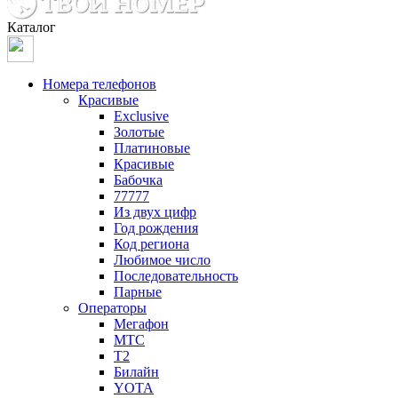
Каталог
Номера телефонов
Красивые
Exclusive
Золотые
Платиновые
Красивые
Бабочка
77777
Из двух цифр
Год рождения
Код региона
Любимое число
Последовательность
Парные
Операторы
Мегафон
МТС
Т2
Билайн
YOTA