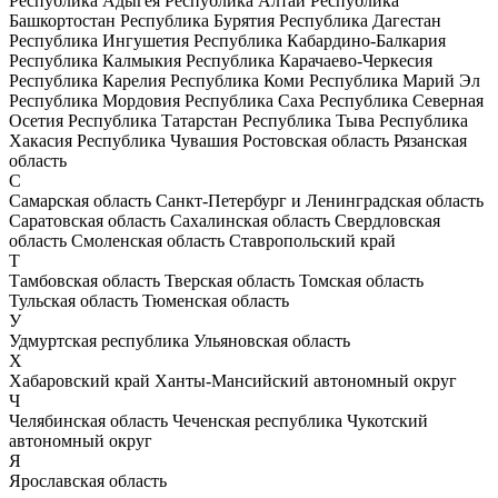
Республика Адыгея
Республика Алтай
Республика
Башкортостан
Республика Бурятия
Республика Дагестан
Республика Ингушетия
Республика Кабардино-Балкария
Республика Калмыкия
Республика Карачаево-Черкесия
Республика Карелия
Республика Коми
Республика Марий Эл
Республика Мордовия
Республика Саха
Республика Северная
Осетия
Республика Татарстан
Республика Тыва
Республика
Хакасия
Республика Чувашия
Ростовская область
Рязанская
область
С
Самарская область
Санкт-Петербург и Ленинградская область
Саратовская область
Сахалинская область
Свердловская
область
Смоленская область
Ставропольский край
Т
Тамбовская область
Тверская область
Томская область
Тульская область
Тюменская область
У
Удмуртская республика
Ульяновская область
Х
Хабаровский край
Ханты-Мансийский автономный округ
Ч
Челябинская область
Чеченская республика
Чукотский
автономный округ
Я
Ярославская область