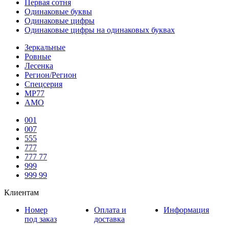
Первая сотня
Одинаковые буквы
Одинаковые цифры
Одинаковые цифры на одинаковых буквах
Зеркальные
Ровные
Лесенка
Регион/Регион
Спецсерия
МР77
АМО
001
007
555
777
777 77
999
999 99
Клиентам
Номер
Оплата и
Информация
под заказ
доставка