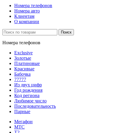
Номера телефонов
Номера авто
Клиентам
О компании
Поиск
Номера телефонов
Exclusive
Золотые
Платиновые
Красивые
Бабочка
77777
Из двух цифр
Год рождения
Код региона
Любимое число
Последовательность
Парные
Мегафон
МТС
Т2