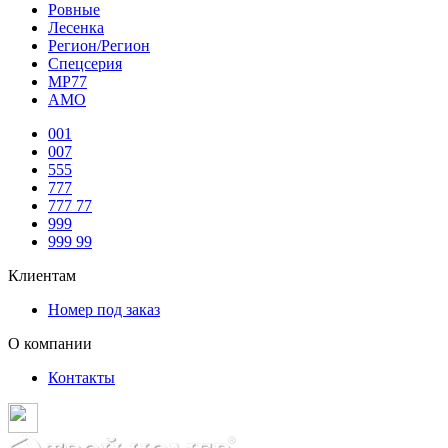
Ровные
Лесенка
Регион/Регион
Спецсерия
МР77
АМО
001
007
555
777
777 77
999
999 99
Клиентам
Номер под заказ
О компании
Контакты