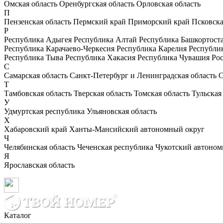
Омская область
Оренбургская область
Орловская область
П
Пензенская область
Пермский край
Приморский край
Псковска
Р
Республика Адыгея
Республика Алтай
Республика Башкортост
Республика Карачаево-Черкесия
Республика Карелия
Республи
Республика Тыва
Республика Хакасия
Республика Чувашия
Рос
С
Самарская область
Санкт-Петербург и Ленинградская область
С
Т
Тамбовская область
Тверская область
Томская область
Тульская
У
Удмуртская республика
Ульяновская область
Х
Хабаровский край
Ханты-Мансийский автономный округ
Ч
Челябинская область
Чеченская республика
Чукотский автоном
Я
Ярославская область
Каталог