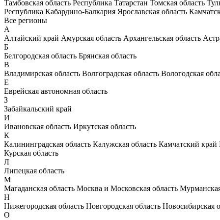
Тамбовская область
Республика Татарстан
Томская область
Тул
Республика Кабардино-Балкария
Ярославская область
Камчатс
Все регионы
А
Алтайский край
Амурская область
Архангельская область
Астр
Б
Белгородская область
Брянская область
В
Владимирская область
Волгоградская область
Вологодская обл
Е
Еврейская автономная область
З
Забайкальский край
И
Ивановская область
Иркутская область
К
Калининградская область
Калужская область
Камчатский край
Курская область
Л
Липецкая область
М
Магаданская область
Москва и Московская область
Мурманская
Н
Нижегородская область
Новгородская область
Новосибирская о
О