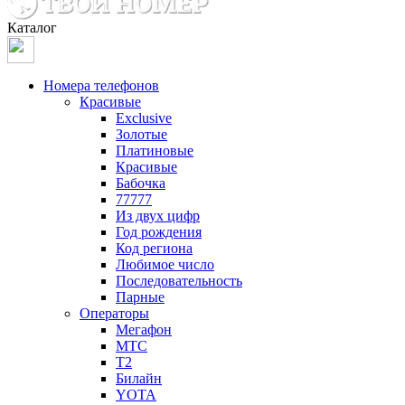
Каталог
Номера телефонов
Красивые
Exclusive
Золотые
Платиновые
Красивые
Бабочка
77777
Из двух цифр
Год рождения
Код региона
Любимое число
Последовательность
Парные
Операторы
Мегафон
МТС
Т2
Билайн
YOTA