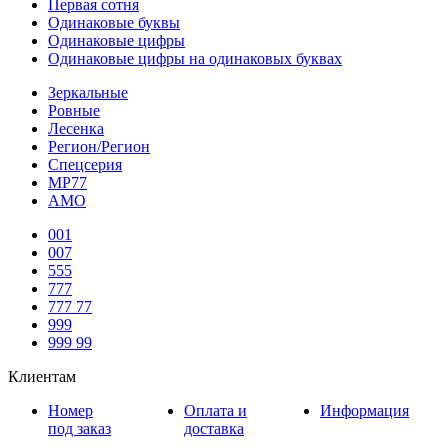
Первая сотня
Одинаковые буквы
Одинаковые цифры
Одинаковые цифры на одинаковых буквах
Зеркальные
Ровные
Лесенка
Регион/Регион
Спецсерия
МР77
АМО
001
007
555
777
777 77
999
999 99
Клиентам
Номер
Оплата и
Информация
под заказ
доставка