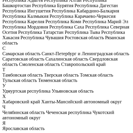
Республика Адыгея
Республика Алтай
Республика
Башкортостан
Республика Бурятия
Республика Дагестан
Республика Ингушетия
Республика Кабардино-Балкария
Республика Калмыкия
Республика Карачаево-Черкесия
Республика Карелия
Республика Коми
Республика Марий Эл
Республика Мордовия
Республика Саха
Республика Северная
Осетия
Республика Татарстан
Республика Тыва
Республика
Хакасия
Республика Чувашия
Ростовская область
Рязанская
область
С
Самарская область
Санкт-Петербург и Ленинградская область
Саратовская область
Сахалинская область
Свердловская
область
Смоленская область
Ставропольский край
Т
Тамбовская область
Тверская область
Томская область
Тульская область
Тюменская область
У
Удмуртская республика
Ульяновская область
Х
Хабаровский край
Ханты-Мансийский автономный округ
Ч
Челябинская область
Чеченская республика
Чукотский
автономный округ
Я
Ярославская область