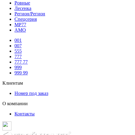
Ровные
Лесенка
Регион/Регион
Спецсерия
МР77
АМО
001
007
555
777
777 77
999
999 99
Клиентам
Номер под заказ
О компании
Контакты