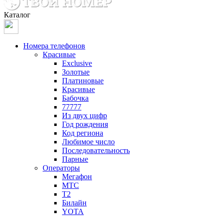
Каталог
Номера телефонов
Красивые
Exclusive
Золотые
Платиновые
Красивые
Бабочка
77777
Из двух цифр
Год рождения
Код региона
Любимое число
Последовательность
Парные
Операторы
Мегафон
МТС
Т2
Билайн
YOTA