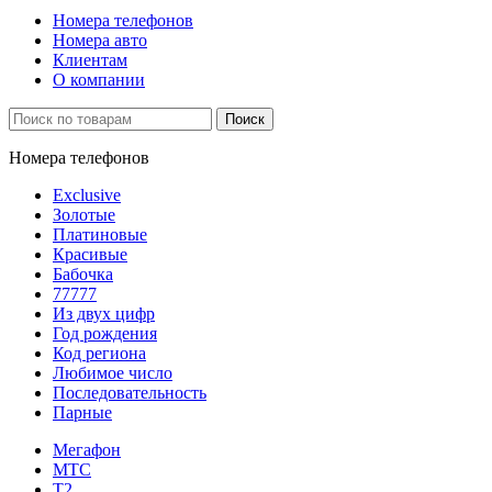
Номера телефонов
Номера авто
Клиентам
О компании
Поиск
Номера телефонов
Exclusive
Золотые
Платиновые
Красивые
Бабочка
77777
Из двух цифр
Год рождения
Код региона
Любимое число
Последовательность
Парные
Мегафон
МТС
Т2