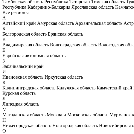
Тамбовская область
Республика Татарстан
Томская область
Тул
Республика Кабардино-Балкария
Ярославская область
Камчатс
Все регионы
А
Алтайский край
Амурская область
Архангельская область
Астр
Б
Белгородская область
Брянская область
В
Владимирская область
Волгоградская область
Вологодская обл
Е
Еврейская автономная область
З
Забайкальский край
И
Ивановская область
Иркутская область
К
Калининградская область
Калужская область
Камчатский край
Курская область
Л
Липецкая область
М
Магаданская область
Москва и Московская область
Мурманская
Н
Нижегородская область
Новгородская область
Новосибирская о
О