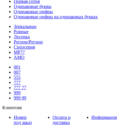
Первая сотня
Одинаковые буквы
Одинаковые цифры
Одинаковые цифры на одинаковых буквах
Зеркальные
Ровные
Лесенка
Регион/Регион
Спецсерия
МР77
АМО
001
007
555
777
777 77
999
999 99
Клиентам
Номер
Оплата и
Информация
под заказ
доставка