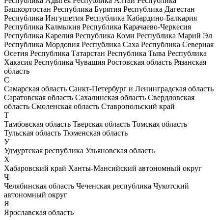
Республика Адыгея
Республика Алтай
Республика
Башкортостан
Республика Бурятия
Республика Дагестан
Республика Ингушетия
Республика Кабардино-Балкария
Республика Калмыкия
Республика Карачаево-Черкесия
Республика Карелия
Республика Коми
Республика Марий Эл
Республика Мордовия
Республика Саха
Республика Северная
Осетия
Республика Татарстан
Республика Тыва
Республика
Хакасия
Республика Чувашия
Ростовская область
Рязанская
область
С
Самарская область
Санкт-Петербург и Ленинградская область
Саратовская область
Сахалинская область
Свердловская
область
Смоленская область
Ставропольский край
Т
Тамбовская область
Тверская область
Томская область
Тульская область
Тюменская область
У
Удмуртская республика
Ульяновская область
Х
Хабаровский край
Ханты-Мансийский автономный округ
Ч
Челябинская область
Чеченская республика
Чукотский
автономный округ
Я
Ярославская область