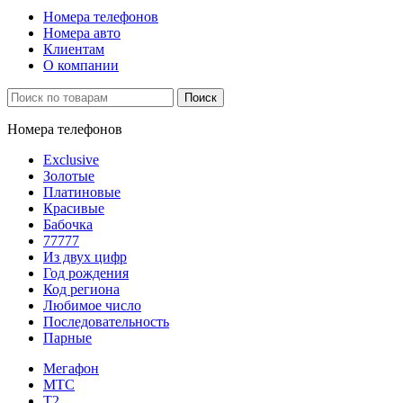
Номера телефонов
Номера авто
Клиентам
О компании
Поиск
Номера телефонов
Exclusive
Золотые
Платиновые
Красивые
Бабочка
77777
Из двух цифр
Год рождения
Код региона
Любимое число
Последовательность
Парные
Мегафон
МТС
Т2