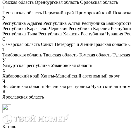
Омская область
Оренбургская область
Орловская область
П
Пензенская область
Пермский край
Приморский край
Псковска
Р
Республика Адыгея
Республика Алтай
Республика Башкортост
Республика Карачаево-Черкесия
Республика Карелия
Республи
Республика Тыва
Республика Хакасия
Республика Чувашия
Рос
С
Самарская область
Санкт-Петербург и Ленинградская область
С
Т
Тамбовская область
Тверская область
Томская область
Тульская
У
Удмуртская республика
Ульяновская область
Х
Хабаровский край
Ханты-Мансийский автономный округ
Ч
Челябинская область
Чеченская республика
Чукотский автоном
Я
Ярославская область
Каталог