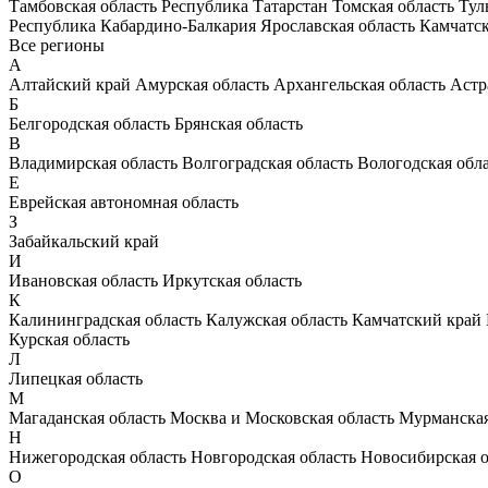
Тамбовская область
Республика Татарстан
Томская область
Тул
Республика Кабардино-Балкария
Ярославская область
Камчатс
Все регионы
А
Алтайский край
Амурская область
Архангельская область
Астр
Б
Белгородская область
Брянская область
В
Владимирская область
Волгоградская область
Вологодская обл
Е
Еврейская автономная область
З
Забайкальский край
И
Ивановская область
Иркутская область
К
Калининградская область
Калужская область
Камчатский край
Курская область
Л
Липецкая область
М
Магаданская область
Москва и Московская область
Мурманская
Н
Нижегородская область
Новгородская область
Новосибирская о
О