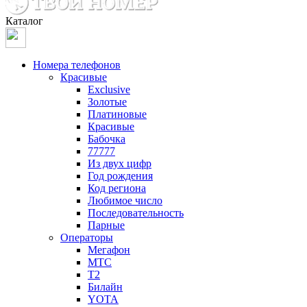
Каталог
Номера телефонов
Красивые
Exclusive
Золотые
Платиновые
Красивые
Бабочка
77777
Из двух цифр
Год рождения
Код региона
Любимое число
Последовательность
Парные
Операторы
Мегафон
МТС
Т2
Билайн
YOTA