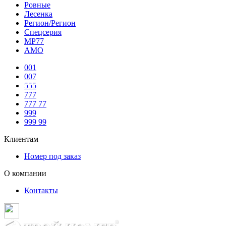
Ровные
Лесенка
Регион/Регион
Спецсерия
МР77
АМО
001
007
555
777
777 77
999
999 99
Клиентам
Номер под заказ
О компании
Контакты