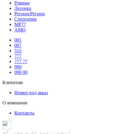
Ровные
Лесенка
Регион/Регион
Спецсерия
МР77
АМО
001
007
555
777
777 77
999
999 99
Клиентам
Номер под заказ
О компании
Контакты