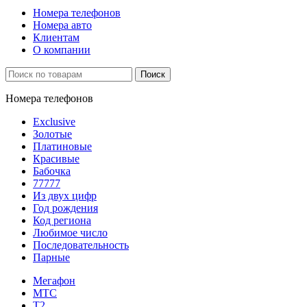
Номера телефонов
Номера авто
Клиентам
О компании
Поиск
Номера телефонов
Exclusive
Золотые
Платиновые
Красивые
Бабочка
77777
Из двух цифр
Год рождения
Код региона
Любимое число
Последовательность
Парные
Мегафон
МТС
Т2