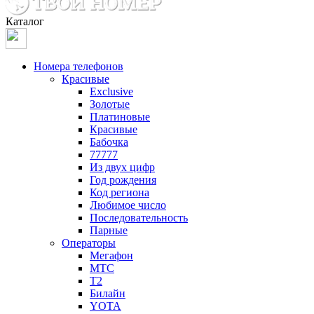
Каталог
Номера телефонов
Красивые
Exclusive
Золотые
Платиновые
Красивые
Бабочка
77777
Из двух цифр
Год рождения
Код региона
Любимое число
Последовательность
Парные
Операторы
Мегафон
МТС
Т2
Билайн
YOTA