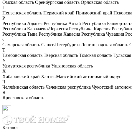
Омская область
Оренбургская область
Орловская область
П
Пензенская область
Пермский край
Приморский край
Псковска
Р
Республика Адыгея
Республика Алтай
Республика Башкортост
Республика Карачаево-Черкесия
Республика Карелия
Республи
Республика Тыва
Республика Хакасия
Республика Чувашия
Рос
С
Самарская область
Санкт-Петербург и Ленинградская область
С
Т
Тамбовская область
Тверская область
Томская область
Тульская
У
Удмуртская республика
Ульяновская область
Х
Хабаровский край
Ханты-Мансийский автономный округ
Ч
Челябинская область
Чеченская республика
Чукотский автоном
Я
Ярославская область
Каталог