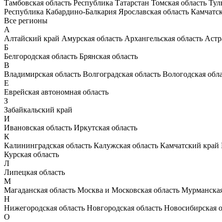
Тамбовская область
Республика Татарстан
Томская область
Тул
Республика Кабардино-Балкария
Ярославская область
Камчатс
Все регионы
А
Алтайский край
Амурская область
Архангельская область
Астр
Б
Белгородская область
Брянская область
В
Владимирская область
Волгоградская область
Вологодская обл
Е
Еврейская автономная область
З
Забайкальский край
И
Ивановская область
Иркутская область
К
Калининградская область
Калужская область
Камчатский край
Курская область
Л
Липецкая область
М
Магаданская область
Москва и Московская область
Мурманская
Н
Нижегородская область
Новгородская область
Новосибирская о
О