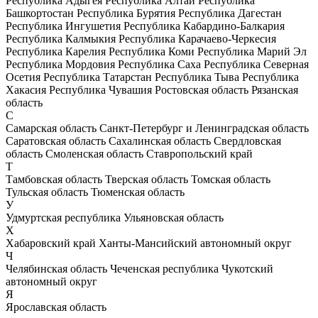
Республика Адыгея
Республика Алтай
Республика
Башкортостан
Республика Бурятия
Республика Дагестан
Республика Ингушетия
Республика Кабардино-Балкария
Республика Калмыкия
Республика Карачаево-Черкесия
Республика Карелия
Республика Коми
Республика Марий Эл
Республика Мордовия
Республика Саха
Республика Северная
Осетия
Республика Татарстан
Республика Тыва
Республика
Хакасия
Республика Чувашия
Ростовская область
Рязанская
область
С
Самарская область
Санкт-Петербург и Ленинградская область
Саратовская область
Сахалинская область
Свердловская
область
Смоленская область
Ставропольский край
Т
Тамбовская область
Тверская область
Томская область
Тульская область
Тюменская область
У
Удмуртская республика
Ульяновская область
Х
Хабаровский край
Ханты-Мансийский автономный округ
Ч
Челябинская область
Чеченская республика
Чукотский
автономный округ
Я
Ярославская область