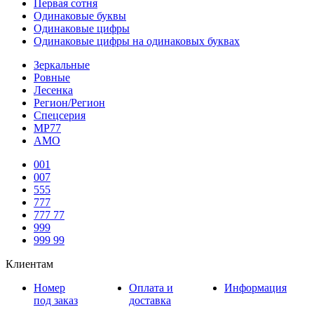
Первая сотня
Одинаковые буквы
Одинаковые цифры
Одинаковые цифры на одинаковых буквах
Зеркальные
Ровные
Лесенка
Регион/Регион
Спецсерия
МР77
АМО
001
007
555
777
777 77
999
999 99
Клиентам
Номер
Оплата и
Информация
под заказ
доставка