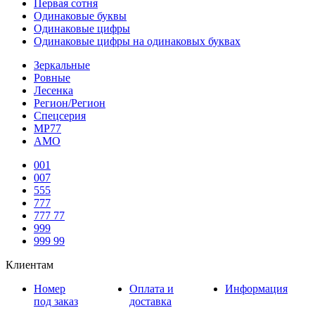
Первая сотня
Одинаковые буквы
Одинаковые цифры
Одинаковые цифры на одинаковых буквах
Зеркальные
Ровные
Лесенка
Регион/Регион
Спецсерия
МР77
АМО
001
007
555
777
777 77
999
999 99
Клиентам
Номер
Оплата и
Информация
под заказ
доставка