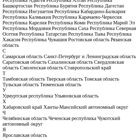
Республика Адыгея
Республика Алтай
Республика
Башкортостан
Республика Бурятия
Республика Дагестан
Республика Ингушетия
Республика Кабардино-Балкария
Республика Калмыкия
Республика Карачаево-Черкесия
Республика Карелия
Республика Коми
Республика Марий Эл
Республика Мордовия
Республика Саха
Республика Северная
Осетия
Республика Татарстан
Республика Тыва
Республика
Хакасия
Республика Чувашия
Ростовская область
Рязанская
область
С
Самарская область
Санкт-Петербург и Ленинградская область
Саратовская область
Сахалинская область
Свердловская
область
Смоленская область
Ставропольский край
Т
Тамбовская область
Тверская область
Томская область
Тульская область
Тюменская область
У
Удмуртская республика
Ульяновская область
Х
Хабаровский край
Ханты-Мансийский автономный округ
Ч
Челябинская область
Чеченская республика
Чукотский
автономный округ
Я
Ярославская область