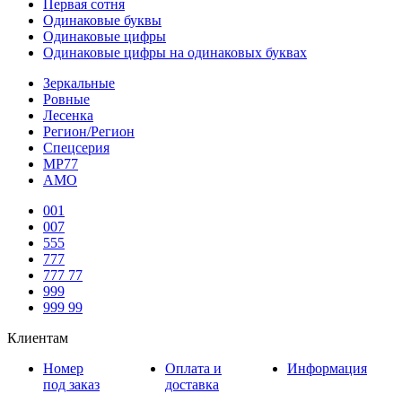
Первая сотня
Одинаковые буквы
Одинаковые цифры
Одинаковые цифры на одинаковых буквах
Зеркальные
Ровные
Лесенка
Регион/Регион
Спецсерия
МР77
АМО
001
007
555
777
777 77
999
999 99
Клиентам
Номер
Оплата и
Информация
под заказ
доставка