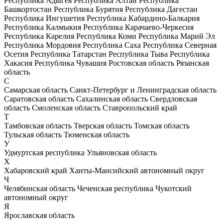
Республика Адыгея
Республика Алтай
Республика
Башкортостан
Республика Бурятия
Республика Дагестан
Республика Ингушетия
Республика Кабардино-Балкария
Республика Калмыкия
Республика Карачаево-Черкесия
Республика Карелия
Республика Коми
Республика Марий Эл
Республика Мордовия
Республика Саха
Республика Северная
Осетия
Республика Татарстан
Республика Тыва
Республика
Хакасия
Республика Чувашия
Ростовская область
Рязанская
область
С
Самарская область
Санкт-Петербург и Ленинградская область
Саратовская область
Сахалинская область
Свердловская
область
Смоленская область
Ставропольский край
Т
Тамбовская область
Тверская область
Томская область
Тульская область
Тюменская область
У
Удмуртская республика
Ульяновская область
Х
Хабаровский край
Ханты-Мансийский автономный округ
Ч
Челябинская область
Чеченская республика
Чукотский
автономный округ
Я
Ярославская область