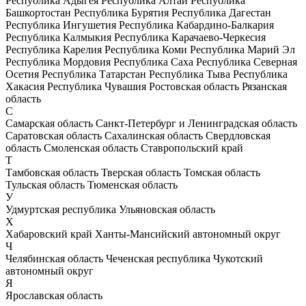
Республика Адыгея
Республика Алтай
Республика
Башкортостан
Республика Бурятия
Республика Дагестан
Республика Ингушетия
Республика Кабардино-Балкария
Республика Калмыкия
Республика Карачаево-Черкесия
Республика Карелия
Республика Коми
Республика Марий Эл
Республика Мордовия
Республика Саха
Республика Северная
Осетия
Республика Татарстан
Республика Тыва
Республика
Хакасия
Республика Чувашия
Ростовская область
Рязанская
область
С
Самарская область
Санкт-Петербург и Ленинградская область
Саратовская область
Сахалинская область
Свердловская
область
Смоленская область
Ставропольский край
Т
Тамбовская область
Тверская область
Томская область
Тульская область
Тюменская область
У
Удмуртская республика
Ульяновская область
Х
Хабаровский край
Ханты-Мансийский автономный округ
Ч
Челябинская область
Чеченская республика
Чукотский
автономный округ
Я
Ярославская область