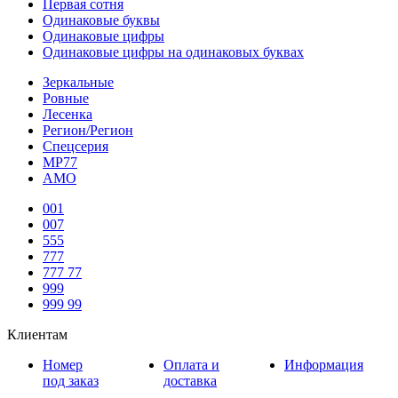
Первая сотня
Одинаковые буквы
Одинаковые цифры
Одинаковые цифры на одинаковых буквах
Зеркальные
Ровные
Лесенка
Регион/Регион
Спецсерия
МР77
АМО
001
007
555
777
777 77
999
999 99
Клиентам
Номер
Оплата и
Информация
под заказ
доставка