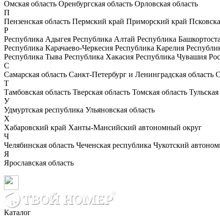
Омская область
Оренбургская область
Орловская область
П
Пензенская область
Пермский край
Приморский край
Псковска
Р
Республика Адыгея
Республика Алтай
Республика Башкортост
Республика Карачаево-Черкесия
Республика Карелия
Республи
Республика Тыва
Республика Хакасия
Республика Чувашия
Рос
С
Самарская область
Санкт-Петербург и Ленинградская область
С
Т
Тамбовская область
Тверская область
Томская область
Тульская
У
Удмуртская республика
Ульяновская область
Х
Хабаровский край
Ханты-Мансийский автономный округ
Ч
Челябинская область
Чеченская республика
Чукотский автоном
Я
Ярославская область
Каталог