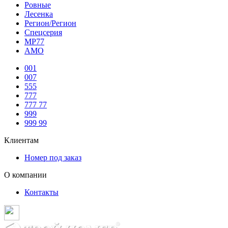
Ровные
Лесенка
Регион/Регион
Спецсерия
МР77
АМО
001
007
555
777
777 77
999
999 99
Клиентам
Номер под заказ
О компании
Контакты