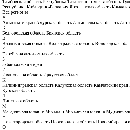
Тамбовская область
Республика Татарстан
Томская область
Тул
Республика Кабардино-Балкария
Ярославская область
Камчатс
Все регионы
А
Алтайский край
Амурская область
Архангельская область
Астр
Б
Белгородская область
Брянская область
В
Владимирская область
Волгоградская область
Вологодская обл
Е
Еврейская автономная область
З
Забайкальский край
И
Ивановская область
Иркутская область
К
Калининградская область
Калужская область
Камчатский край
Курская область
Л
Липецкая область
М
Магаданская область
Москва и Московская область
Мурманская
Н
Нижегородская область
Новгородская область
Новосибирская о
О