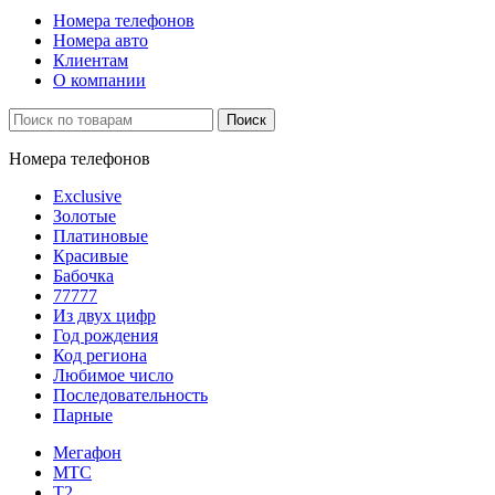
Номера телефонов
Номера авто
Клиентам
О компании
Поиск
Номера телефонов
Exclusive
Золотые
Платиновые
Красивые
Бабочка
77777
Из двух цифр
Год рождения
Код региона
Любимое число
Последовательность
Парные
Мегафон
МТС
Т2