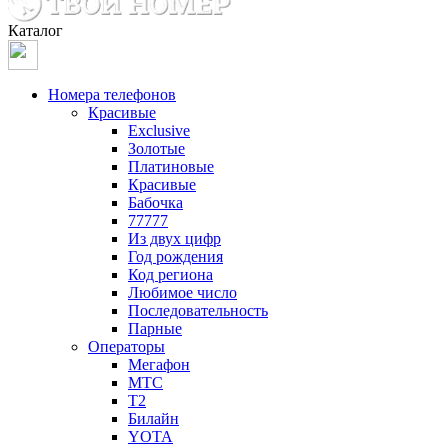
Каталог
Номера телефонов
Красивые
Exclusive
Золотые
Платиновые
Красивые
Бабочка
77777
Из двух цифр
Год рождения
Код региона
Любимое число
Последовательность
Парные
Операторы
Мегафон
МТС
Т2
Билайн
YOTA