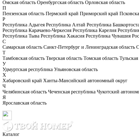
Омская область
Оренбургская область
Орловская область
П
Пензенская область
Пермский край
Приморский край
Псковска
Р
Республика Адыгея
Республика Алтай
Республика Башкортост
Республика Карачаево-Черкесия
Республика Карелия
Республи
Республика Тыва
Республика Хакасия
Республика Чувашия
Рос
С
Самарская область
Санкт-Петербург и Ленинградская область
С
Т
Тамбовская область
Тверская область
Томская область
Тульская
У
Удмуртская республика
Ульяновская область
Х
Хабаровский край
Ханты-Мансийский автономный округ
Ч
Челябинская область
Чеченская республика
Чукотский автоном
Я
Ярославская область
Каталог