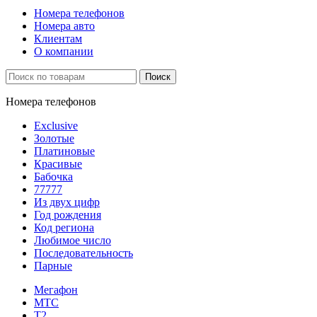
Номера телефонов
Номера авто
Клиентам
О компании
Поиск
Номера телефонов
Exclusive
Золотые
Платиновые
Красивые
Бабочка
77777
Из двух цифр
Год рождения
Код региона
Любимое число
Последовательность
Парные
Мегафон
МТС
Т2