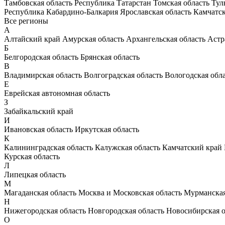
Тамбовская область
Республика Татарстан
Томская область
Тул
Республика Кабардино-Балкария
Ярославская область
Камчатс
Все регионы
А
Алтайский край
Амурская область
Архангельская область
Астр
Б
Белгородская область
Брянская область
В
Владимирская область
Волгоградская область
Вологодская обл
Е
Еврейская автономная область
З
Забайкальский край
И
Ивановская область
Иркутская область
К
Калининградская область
Калужская область
Камчатский край
Курская область
Л
Липецкая область
М
Магаданская область
Москва и Московская область
Мурманская
Н
Нижегородская область
Новгородская область
Новосибирская о
О