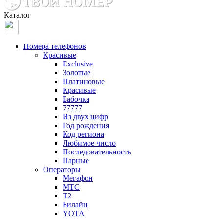
Каталог
Номера телефонов
Красивые
Exclusive
Золотые
Платиновые
Красивые
Бабочка
77777
Из двух цифр
Год рождения
Код региона
Любимое число
Последовательность
Парные
Операторы
Мегафон
МТС
Т2
Билайн
YOTA