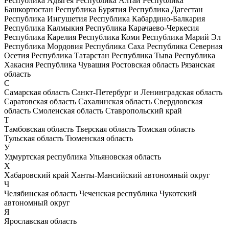
Республика Адыгея
Республика Алтай
Республика
Башкортостан
Республика Бурятия
Республика Дагестан
Республика Ингушетия
Республика Кабардино-Балкария
Республика Калмыкия
Республика Карачаево-Черкесия
Республика Карелия
Республика Коми
Республика Марий Эл
Республика Мордовия
Республика Саха
Республика Северная
Осетия
Республика Татарстан
Республика Тыва
Республика
Хакасия
Республика Чувашия
Ростовская область
Рязанская
область
С
Самарская область
Санкт-Петербург и Ленинградская область
Саратовская область
Сахалинская область
Свердловская
область
Смоленская область
Ставропольский край
Т
Тамбовская область
Тверская область
Томская область
Тульская область
Тюменская область
У
Удмуртская республика
Ульяновская область
Х
Хабаровский край
Ханты-Мансийский автономный округ
Ч
Челябинская область
Чеченская республика
Чукотский
автономный округ
Я
Ярославская область