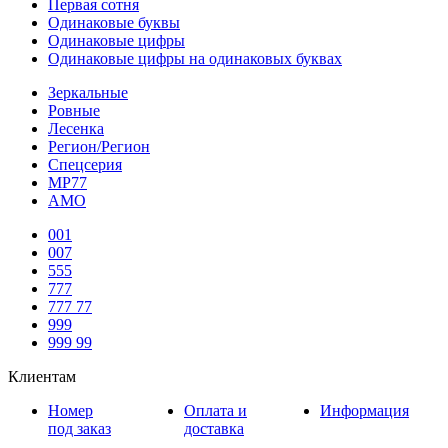
Первая сотня
Одинаковые буквы
Одинаковые цифры
Одинаковые цифры на одинаковых буквах
Зеркальные
Ровные
Лесенка
Регион/Регион
Спецсерия
МР77
АМО
001
007
555
777
777 77
999
999 99
Клиентам
Номер
Оплата и
Информация
под заказ
доставка