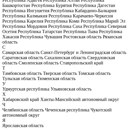
Республика Адыгея
Республика Алтай
Республика
Башкортостан
Республика Бурятия
Республика Дагестан
Республика Ингушетия
Республика Кабардино-Балкария
Республика Калмыкия
Республика Карачаево-Черкесия
Республика Карелия
Республика Коми
Республика Марий Эл
Республика Мордовия
Республика Саха
Республика Северная
Осетия
Республика Татарстан
Республика Тыва
Республика
Хакасия
Республика Чувашия
Ростовская область
Рязанская
область
С
Самарская область
Санкт-Петербург и Ленинградская область
Саратовская область
Сахалинская область
Свердловская
область
Смоленская область
Ставропольский край
Т
Тамбовская область
Тверская область
Томская область
Тульская область
Тюменская область
У
Удмуртская республика
Ульяновская область
Х
Хабаровский край
Ханты-Мансийский автономный округ
Ч
Челябинская область
Чеченская республика
Чукотский
автономный округ
Я
Ярославская область