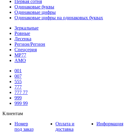
Первая сотня
Одинаковые буквы
Одинаковые цифры
Одинаковые цифры на одинаковых буквах
Зеркальные
Ровные
Лесенка
Регион/Регион
Спецсерия
МР77
АМО
001
007
555
777
777 77
999
999 99
Клиентам
Номер
Оплата и
Информация
под заказ
доставка