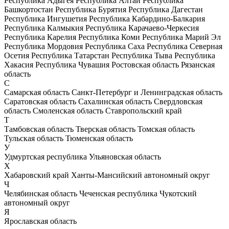
Республика Адыгея
Республика Алтай
Республика
Башкортостан
Республика Бурятия
Республика Дагестан
Республика Ингушетия
Республика Кабардино-Балкария
Республика Калмыкия
Республика Карачаево-Черкесия
Республика Карелия
Республика Коми
Республика Марий Эл
Республика Мордовия
Республика Саха
Республика Северная
Осетия
Республика Татарстан
Республика Тыва
Республика
Хакасия
Республика Чувашия
Ростовская область
Рязанская
область
С
Самарская область
Санкт-Петербург и Ленинградская область
Саратовская область
Сахалинская область
Свердловская
область
Смоленская область
Ставропольский край
Т
Тамбовская область
Тверская область
Томская область
Тульская область
Тюменская область
У
Удмуртская республика
Ульяновская область
Х
Хабаровский край
Ханты-Мансийский автономный округ
Ч
Челябинская область
Чеченская республика
Чукотский
автономный округ
Я
Ярославская область