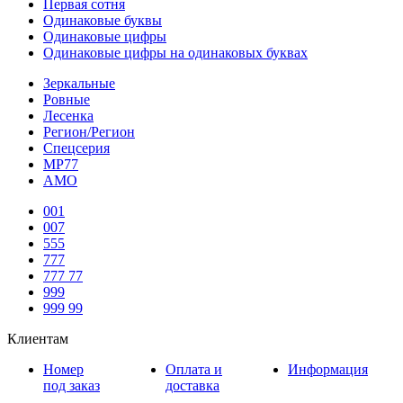
Первая сотня
Одинаковые буквы
Одинаковые цифры
Одинаковые цифры на одинаковых буквах
Зеркальные
Ровные
Лесенка
Регион/Регион
Спецсерия
МР77
АМО
001
007
555
777
777 77
999
999 99
Клиентам
Номер
Оплата и
Информация
под заказ
доставка