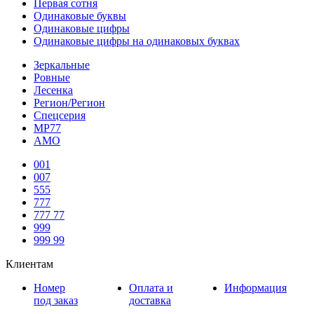
Первая сотня
Одинаковые буквы
Одинаковые цифры
Одинаковые цифры на одинаковых буквах
Зеркальные
Ровные
Лесенка
Регион/Регион
Спецсерия
МР77
АМО
001
007
555
777
777 77
999
999 99
Клиентам
Номер
Оплата и
Информация
под заказ
доставка