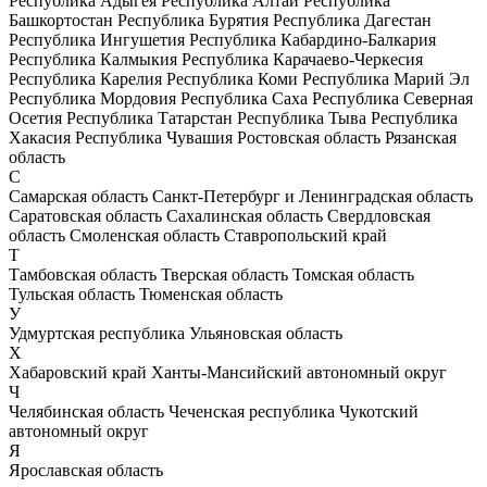
Республика Адыгея
Республика Алтай
Республика
Башкортостан
Республика Бурятия
Республика Дагестан
Республика Ингушетия
Республика Кабардино-Балкария
Республика Калмыкия
Республика Карачаево-Черкесия
Республика Карелия
Республика Коми
Республика Марий Эл
Республика Мордовия
Республика Саха
Республика Северная
Осетия
Республика Татарстан
Республика Тыва
Республика
Хакасия
Республика Чувашия
Ростовская область
Рязанская
область
С
Самарская область
Санкт-Петербург и Ленинградская область
Саратовская область
Сахалинская область
Свердловская
область
Смоленская область
Ставропольский край
Т
Тамбовская область
Тверская область
Томская область
Тульская область
Тюменская область
У
Удмуртская республика
Ульяновская область
Х
Хабаровский край
Ханты-Мансийский автономный округ
Ч
Челябинская область
Чеченская республика
Чукотский
автономный округ
Я
Ярославская область