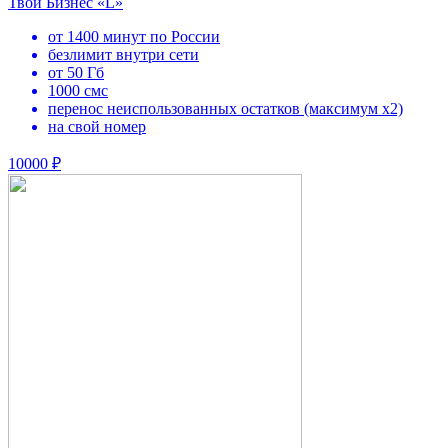
Твой Бизнес «L»
от 1400 минут по России
безлимит внутри сети
от 50 Гб
1000 смс
перенос неиспользованных остатков (максимум х2)
на свой номер
10000 ₽