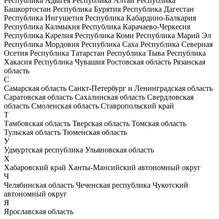
Республика Адыгея
Республика Алтай
Республика
Башкортостан
Республика Бурятия
Республика Дагестан
Республика Ингушетия
Республика Кабардино-Балкария
Республика Калмыкия
Республика Карачаево-Черкесия
Республика Карелия
Республика Коми
Республика Марий Эл
Республика Мордовия
Республика Саха
Республика Северная
Осетия
Республика Татарстан
Республика Тыва
Республика
Хакасия
Республика Чувашия
Ростовская область
Рязанская
область
С
Самарская область
Санкт-Петербург и Ленинградская область
Саратовская область
Сахалинская область
Свердловская
область
Смоленская область
Ставропольский край
Т
Тамбовская область
Тверская область
Томская область
Тульская область
Тюменская область
У
Удмуртская республика
Ульяновская область
Х
Хабаровский край
Ханты-Мансийский автономный округ
Ч
Челябинская область
Чеченская республика
Чукотский
автономный округ
Я
Ярославская область