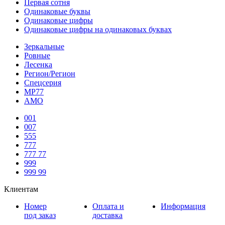
Первая сотня
Одинаковые буквы
Одинаковые цифры
Одинаковые цифры на одинаковых буквах
Зеркальные
Ровные
Лесенка
Регион/Регион
Спецсерия
МР77
АМО
001
007
555
777
777 77
999
999 99
Клиентам
Номер
Оплата и
Информация
под заказ
доставка