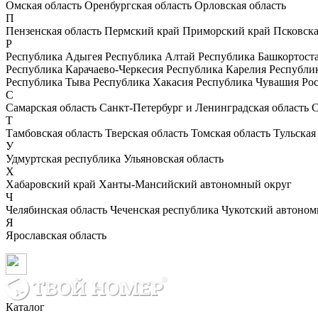
Омская область
Оренбургская область
Орловская область
П
Пензенская область
Пермский край
Приморский край
Псковска
Р
Республика Адыгея
Республика Алтай
Республика Башкортост
Республика Карачаево-Черкесия
Республика Карелия
Республи
Республика Тыва
Республика Хакасия
Республика Чувашия
Рос
С
Самарская область
Санкт-Петербург и Ленинградская область
С
Т
Тамбовская область
Тверская область
Томская область
Тульская
У
Удмуртская республика
Ульяновская область
Х
Хабаровский край
Ханты-Мансийский автономный округ
Ч
Челябинская область
Чеченская республика
Чукотский автоном
Я
Ярославская область
Каталог