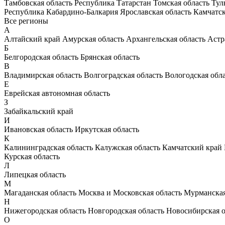
Тамбовская область
Республика Татарстан
Томская область
Тул
Республика Кабардино-Балкария
Ярославская область
Камчатс
Все регионы
А
Алтайский край
Амурская область
Архангельская область
Астр
Б
Белгородская область
Брянская область
В
Владимирская область
Волгоградская область
Вологодская обл
Е
Еврейская автономная область
З
Забайкальский край
И
Ивановская область
Иркутская область
К
Калининградская область
Калужская область
Камчатский край
Курская область
Л
Липецкая область
М
Магаданская область
Москва и Московская область
Мурманская
Н
Нижегородская область
Новгородская область
Новосибирская о
О