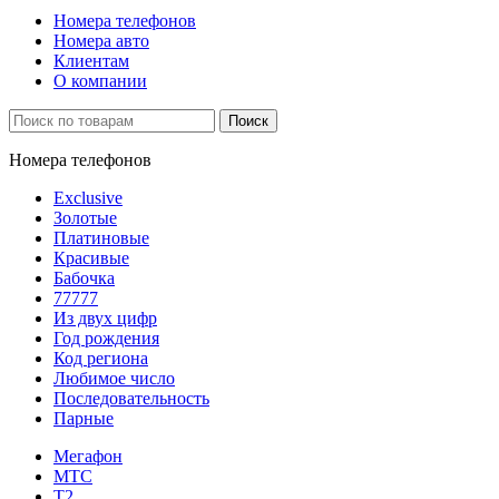
Номера телефонов
Номера авто
Клиентам
О компании
Поиск
Номера телефонов
Exclusive
Золотые
Платиновые
Красивые
Бабочка
77777
Из двух цифр
Год рождения
Код региона
Любимое число
Последовательность
Парные
Мегафон
МТС
Т2