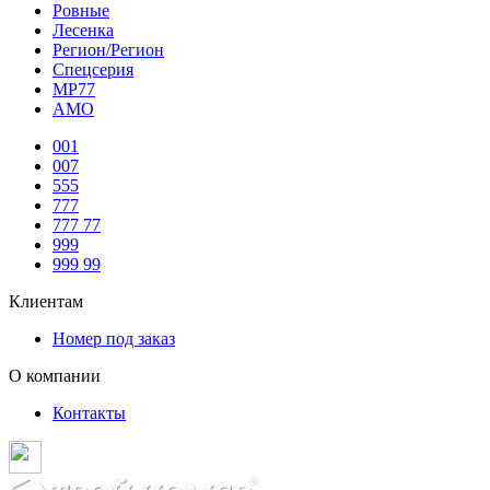
Ровные
Лесенка
Регион/Регион
Спецсерия
МР77
АМО
001
007
555
777
777 77
999
999 99
Клиентам
Номер под заказ
О компании
Контакты