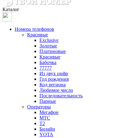
Каталог
Номера телефонов
Красивые
Exclusive
Золотые
Платиновые
Красивые
Бабочка
77777
Из двух цифр
Год рождения
Код региона
Любимое число
Последовательность
Парные
Операторы
Мегафон
МТС
Т2
Билайн
YOTA