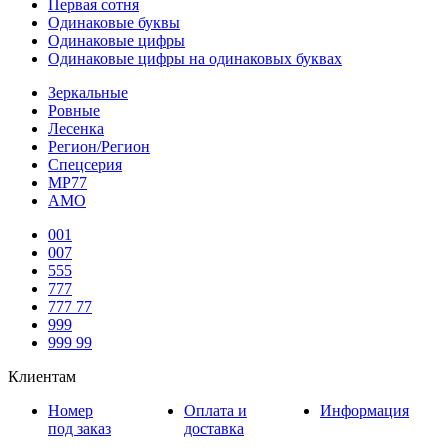
Первая сотня
Одинаковые буквы
Одинаковые цифры
Одинаковые цифры на одинаковых буквах
Зеркальные
Ровные
Лесенка
Регион/Регион
Спецсерия
МР77
АМО
001
007
555
777
777 77
999
999 99
Клиентам
Номер
Оплата и
Информация
под заказ
доставка