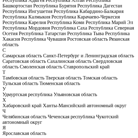
Республика Адыгея
Республика Алтай
Республика
Башкортостан
Республика Бурятия
Республика Дагестан
Республика Ингушетия
Республика Кабардино-Балкария
Республика Калмыкия
Республика Карачаево-Черкесия
Республика Карелия
Республика Коми
Республика Марий Эл
Республика Мордовия
Республика Саха
Республика Северная
Осетия
Республика Татарстан
Республика Тыва
Республика
Хакасия
Республика Чувашия
Ростовская область
Рязанская
область
С
Самарская область
Санкт-Петербург и Ленинградская область
Саратовская область
Сахалинская область
Свердловская
область
Смоленская область
Ставропольский край
Т
Тамбовская область
Тверская область
Томская область
Тульская область
Тюменская область
У
Удмуртская республика
Ульяновская область
Х
Хабаровский край
Ханты-Мансийский автономный округ
Ч
Челябинская область
Чеченская республика
Чукотский
автономный округ
Я
Ярославская область