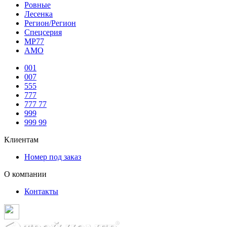
Ровные
Лесенка
Регион/Регион
Спецсерия
МР77
АМО
001
007
555
777
777 77
999
999 99
Клиентам
Номер под заказ
О компании
Контакты