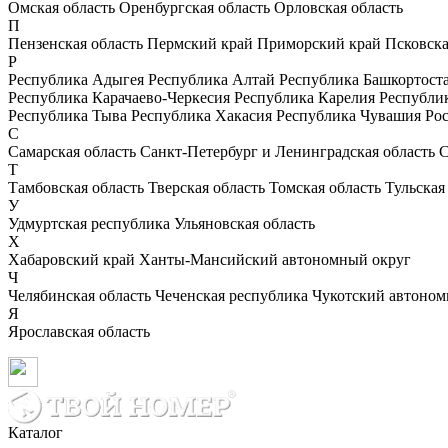
Омская область
Оренбургская область
Орловская область
П
Пензенская область
Пермский край
Приморский край
Псковска
Р
Республика Адыгея
Республика Алтай
Республика Башкортост
Республика Карачаево-Черкесия
Республика Карелия
Республи
Республика Тыва
Республика Хакасия
Республика Чувашия
Рос
С
Самарская область
Санкт-Петербург и Ленинградская область
С
Т
Тамбовская область
Тверская область
Томская область
Тульская
У
Удмуртская республика
Ульяновская область
Х
Хабаровский край
Ханты-Мансийский автономный округ
Ч
Челябинская область
Чеченская республика
Чукотский автоном
Я
Ярославская область
Каталог