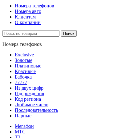
Номера телефонов
Номера авто
Клиентам
О компании
Поиск
Номера телефонов
Exclusive
Золотые
Платиновые
Красивые
Бабочка
77777
Из двух цифр
Год рождения
Код региона
Любимое число
Последовательность
Парные
Мегафон
МТС
Т2