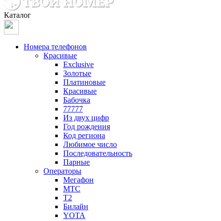
Каталог
Номера телефонов
Красивые
Exclusive
Золотые
Платиновые
Красивые
Бабочка
77777
Из двух цифр
Год рождения
Код региона
Любимое число
Последовательность
Парные
Операторы
Мегафон
МТС
Т2
Билайн
YOTA