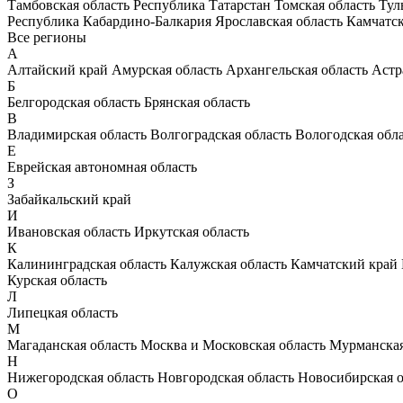
Тамбовская область
Республика Татарстан
Томская область
Тул
Республика Кабардино-Балкария
Ярославская область
Камчатс
Все регионы
А
Алтайский край
Амурская область
Архангельская область
Астр
Б
Белгородская область
Брянская область
В
Владимирская область
Волгоградская область
Вологодская обл
Е
Еврейская автономная область
З
Забайкальский край
И
Ивановская область
Иркутская область
К
Калининградская область
Калужская область
Камчатский край
Курская область
Л
Липецкая область
М
Магаданская область
Москва и Московская область
Мурманская
Н
Нижегородская область
Новгородская область
Новосибирская о
О