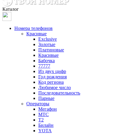
Каталог
Номера телефонов
Красивые
Exclusive
Золотые
Платиновые
Красивые
Бабочка
77777
Из двух цифр
Год рождения
Код региона
Любимое число
Последовательность
Парные
Операторы
Мегафон
МТС
Т2
Билайн
YOTA