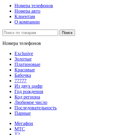
Номера телефонов
Номера авто
Клиентам
О компании
Поиск
Номера телефонов
Exclusive
Золотые
Платиновые
Красивые
Бабочка
77777
Из двух цифр
Год рождения
Код региона
Любимое число
Последовательность
Парные
Мегафон
МТС
Т2