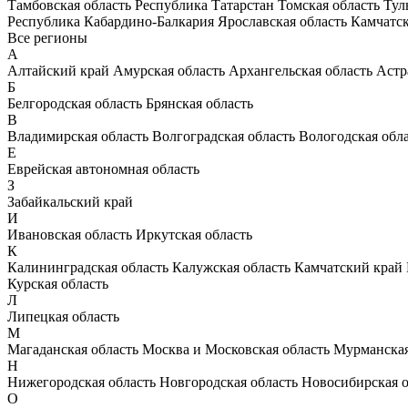
Тамбовская область
Республика Татарстан
Томская область
Тул
Республика Кабардино-Балкария
Ярославская область
Камчатс
Все регионы
А
Алтайский край
Амурская область
Архангельская область
Астр
Б
Белгородская область
Брянская область
В
Владимирская область
Волгоградская область
Вологодская обл
Е
Еврейская автономная область
З
Забайкальский край
И
Ивановская область
Иркутская область
К
Калининградская область
Калужская область
Камчатский край
Курская область
Л
Липецкая область
М
Магаданская область
Москва и Московская область
Мурманская
Н
Нижегородская область
Новгородская область
Новосибирская о
О