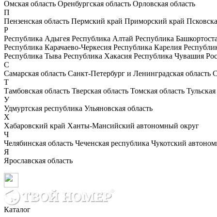
Омская область
Оренбургская область
Орловская область
П
Пензенская область
Пермский край
Приморский край
Псковска
Р
Республика Адыгея
Республика Алтай
Республика Башкортост
Республика Карачаево-Черкесия
Республика Карелия
Республи
Республика Тыва
Республика Хакасия
Республика Чувашия
Рос
С
Самарская область
Санкт-Петербург и Ленинградская область
С
Т
Тамбовская область
Тверская область
Томская область
Тульская
У
Удмуртская республика
Ульяновская область
Х
Хабаровский край
Ханты-Мансийский автономный округ
Ч
Челябинская область
Чеченская республика
Чукотский автоном
Я
Ярославская область
Каталог