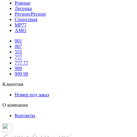
Ровные
Лесенка
Регион/Регион
Спецсерия
МР77
АМО
001
007
555
777
777 77
999
999 99
Клиентам
Номер под заказ
О компании
Контакты