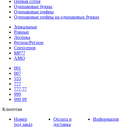
Первая сотня
Одинаковые буквы
Одинаковые цифры
Одинаковые цифры на одинаковых буквах
Зеркальные
Ровные
Лесенка
Регион/Регион
Спецсерия
МР77
АМО
001
007
555
777
777 77
999
999 99
Клиентам
Номер
Оплата и
Информация
под заказ
доставка