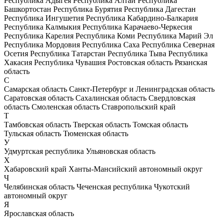
Республика Адыгея
Республика Алтай
Республика
Башкортостан
Республика Бурятия
Республика Дагестан
Республика Ингушетия
Республика Кабардино-Балкария
Республика Калмыкия
Республика Карачаево-Черкесия
Республика Карелия
Республика Коми
Республика Марий Эл
Республика Мордовия
Республика Саха
Республика Северная
Осетия
Республика Татарстан
Республика Тыва
Республика
Хакасия
Республика Чувашия
Ростовская область
Рязанская
область
С
Самарская область
Санкт-Петербург и Ленинградская область
Саратовская область
Сахалинская область
Свердловская
область
Смоленская область
Ставропольский край
Т
Тамбовская область
Тверская область
Томская область
Тульская область
Тюменская область
У
Удмуртская республика
Ульяновская область
Х
Хабаровский край
Ханты-Мансийский автономный округ
Ч
Челябинская область
Чеченская республика
Чукотский
автономный округ
Я
Ярославская область