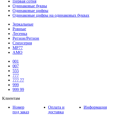
Первая сотня
Одинаковые буквы
Одинаковые цифры
Одинаковые цифры на одинаковых буквах
Зеркальные
Ровные
Лесенка
Регион/Регион
Спецсерия
МР77
АМО
001
007
555
777
777 77
999
999 99
Клиентам
Номер
Оплата и
Информация
под заказ
доставка