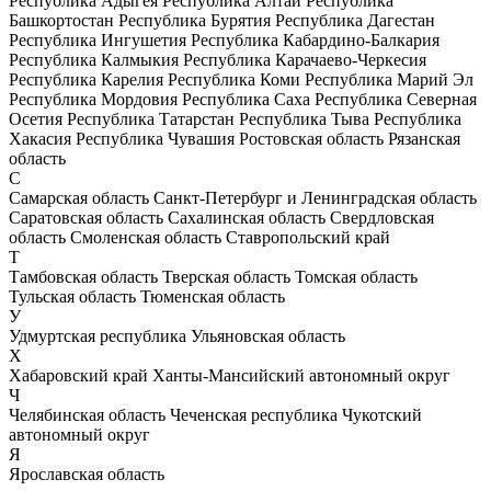
Республика Адыгея
Республика Алтай
Республика
Башкортостан
Республика Бурятия
Республика Дагестан
Республика Ингушетия
Республика Кабардино-Балкария
Республика Калмыкия
Республика Карачаево-Черкесия
Республика Карелия
Республика Коми
Республика Марий Эл
Республика Мордовия
Республика Саха
Республика Северная
Осетия
Республика Татарстан
Республика Тыва
Республика
Хакасия
Республика Чувашия
Ростовская область
Рязанская
область
С
Самарская область
Санкт-Петербург и Ленинградская область
Саратовская область
Сахалинская область
Свердловская
область
Смоленская область
Ставропольский край
Т
Тамбовская область
Тверская область
Томская область
Тульская область
Тюменская область
У
Удмуртская республика
Ульяновская область
Х
Хабаровский край
Ханты-Мансийский автономный округ
Ч
Челябинская область
Чеченская республика
Чукотский
автономный округ
Я
Ярославская область