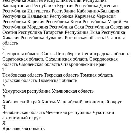
Республика Адыгея
Республика Алтай
Республика
Башкортостан
Республика Бурятия
Республика Дагестан
Республика Ингушетия
Республика Кабардино-Балкария
Республика Калмыкия
Республика Карачаево-Черкесия
Республика Карелия
Республика Коми
Республика Марий Эл
Республика Мордовия
Республика Саха
Республика Северная
Осетия
Республика Татарстан
Республика Тыва
Республика
Хакасия
Республика Чувашия
Ростовская область
Рязанская
область
С
Самарская область
Санкт-Петербург и Ленинградская область
Саратовская область
Сахалинская область
Свердловская
область
Смоленская область
Ставропольский край
Т
Тамбовская область
Тверская область
Томская область
Тульская область
Тюменская область
У
Удмуртская республика
Ульяновская область
Х
Хабаровский край
Ханты-Мансийский автономный округ
Ч
Челябинская область
Чеченская республика
Чукотский
автономный округ
Я
Ярославская область