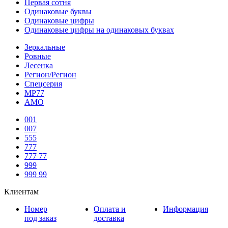
Первая сотня
Одинаковые буквы
Одинаковые цифры
Одинаковые цифры на одинаковых буквах
Зеркальные
Ровные
Лесенка
Регион/Регион
Спецсерия
МР77
АМО
001
007
555
777
777 77
999
999 99
Клиентам
Номер
Оплата и
Информация
под заказ
доставка