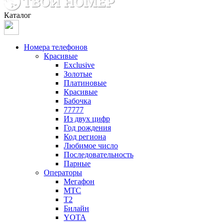
Каталог
Номера телефонов
Красивые
Exclusive
Золотые
Платиновые
Красивые
Бабочка
77777
Из двух цифр
Год рождения
Код региона
Любимое число
Последовательность
Парные
Операторы
Мегафон
МТС
Т2
Билайн
YOTA