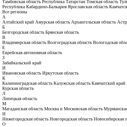
Тамбовская область
Республика Татарстан
Томская область
Тул
Республика Кабардино-Балкария
Ярославская область
Камчатс
Все регионы
А
Алтайский край
Амурская область
Архангельская область
Астр
Б
Белгородская область
Брянская область
В
Владимирская область
Волгоградская область
Вологодская обл
Е
Еврейская автономная область
З
Забайкальский край
И
Ивановская область
Иркутская область
К
Калининградская область
Калужская область
Камчатский край
Курская область
Л
Липецкая область
М
Магаданская область
Москва и Московская область
Мурманская
Н
Нижегородская область
Новгородская область
Новосибирская о
О