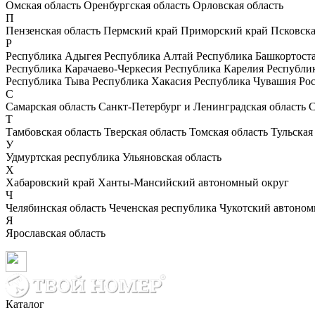
Омская область
Оренбургская область
Орловская область
П
Пензенская область
Пермский край
Приморский край
Псковска
Р
Республика Адыгея
Республика Алтай
Республика Башкортост
Республика Карачаево-Черкесия
Республика Карелия
Республи
Республика Тыва
Республика Хакасия
Республика Чувашия
Рос
С
Самарская область
Санкт-Петербург и Ленинградская область
С
Т
Тамбовская область
Тверская область
Томская область
Тульская
У
Удмуртская республика
Ульяновская область
Х
Хабаровский край
Ханты-Мансийский автономный округ
Ч
Челябинская область
Чеченская республика
Чукотский автоном
Я
Ярославская область
Каталог