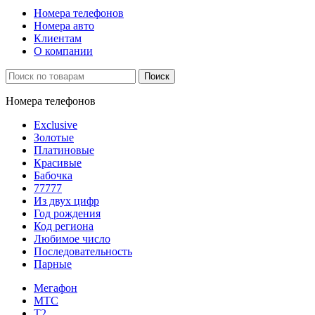
Номера телефонов
Номера авто
Клиентам
О компании
Поиск
Номера телефонов
Exclusive
Золотые
Платиновые
Красивые
Бабочка
77777
Из двух цифр
Год рождения
Код региона
Любимое число
Последовательность
Парные
Мегафон
МТС
Т2