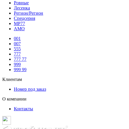
Ровные
Лесенка
Регион/Регион
Спецсерия
МР77
АМО
001
007
555
777
777 77
999
999 99
Клиентам
Номер под заказ
О компании
Контакты