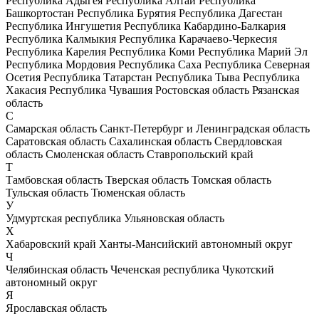
Республика Адыгея
Республика Алтай
Республика
Башкортостан
Республика Бурятия
Республика Дагестан
Республика Ингушетия
Республика Кабардино-Балкария
Республика Калмыкия
Республика Карачаево-Черкесия
Республика Карелия
Республика Коми
Республика Марий Эл
Республика Мордовия
Республика Саха
Республика Северная
Осетия
Республика Татарстан
Республика Тыва
Республика
Хакасия
Республика Чувашия
Ростовская область
Рязанская
область
С
Самарская область
Санкт-Петербург и Ленинградская область
Саратовская область
Сахалинская область
Свердловская
область
Смоленская область
Ставропольский край
Т
Тамбовская область
Тверская область
Томская область
Тульская область
Тюменская область
У
Удмуртская республика
Ульяновская область
Х
Хабаровский край
Ханты-Мансийский автономный округ
Ч
Челябинская область
Чеченская республика
Чукотский
автономный округ
Я
Ярославская область