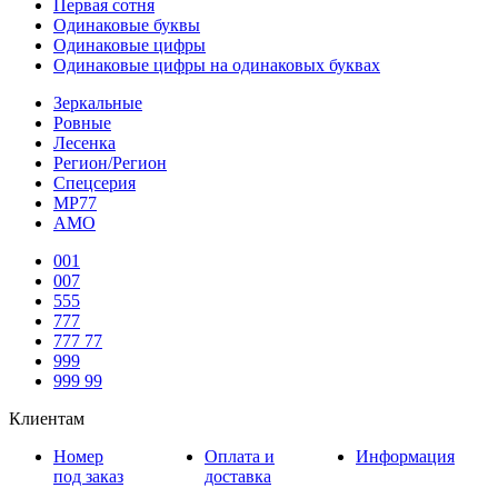
Первая сотня
Одинаковые буквы
Одинаковые цифры
Одинаковые цифры на одинаковых буквах
Зеркальные
Ровные
Лесенка
Регион/Регион
Спецсерия
МР77
АМО
001
007
555
777
777 77
999
999 99
Клиентам
Номер
Оплата и
Информация
под заказ
доставка