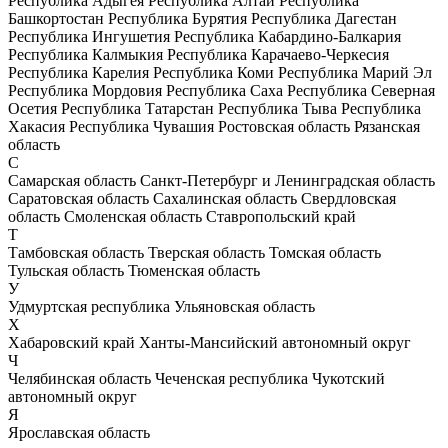
Республика Адыгея
Республика Алтай
Республика
Башкортостан
Республика Бурятия
Республика Дагестан
Республика Ингушетия
Республика Кабардино-Балкария
Республика Калмыкия
Республика Карачаево-Черкесия
Республика Карелия
Республика Коми
Республика Марий Эл
Республика Мордовия
Республика Саха
Республика Северная
Осетия
Республика Татарстан
Республика Тыва
Республика
Хакасия
Республика Чувашия
Ростовская область
Рязанская
область
С
Самарская область
Санкт-Петербург и Ленинградская область
Саратовская область
Сахалинская область
Свердловская
область
Смоленская область
Ставропольский край
Т
Тамбовская область
Тверская область
Томская область
Тульская область
Тюменская область
У
Удмуртская республика
Ульяновская область
Х
Хабаровский край
Ханты-Мансийский автономный округ
Ч
Челябинская область
Чеченская республика
Чукотский
автономный округ
Я
Ярославская область