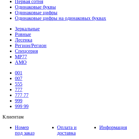
Первая сотня
Одинаковые буквы
Одинаковые цифры
Одинаковые цифры на одинаковых буквах
Зеркальные
Ровные
Лесенка
Регион/Регион
Спецсерия
МР77
АМО
001
007
555
777
777 77
999
999 99
Клиентам
Номер
Оплата и
Информация
под заказ
доставка