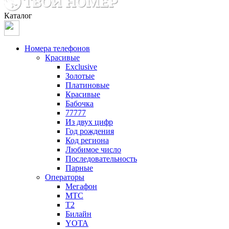
Каталог
Номера телефонов
Красивые
Exclusive
Золотые
Платиновые
Красивые
Бабочка
77777
Из двух цифр
Год рождения
Код региона
Любимое число
Последовательность
Парные
Операторы
Мегафон
МТС
Т2
Билайн
YOTA