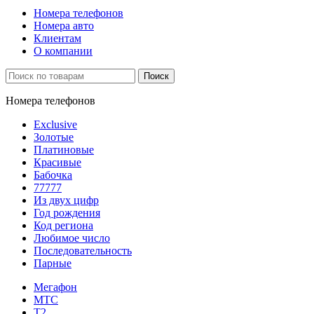
Номера телефонов
Номера авто
Клиентам
О компании
Поиск
Номера телефонов
Exclusive
Золотые
Платиновые
Красивые
Бабочка
77777
Из двух цифр
Год рождения
Код региона
Любимое число
Последовательность
Парные
Мегафон
МТС
Т2