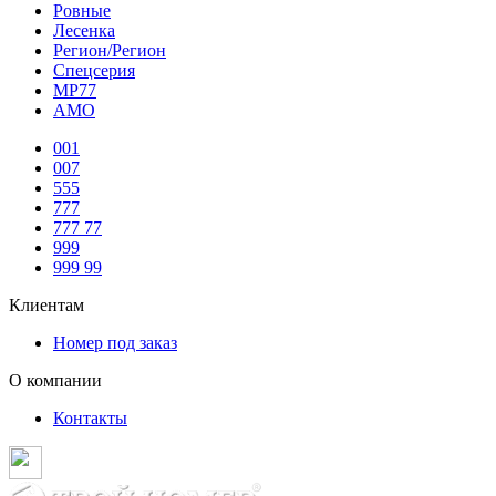
Ровные
Лесенка
Регион/Регион
Спецсерия
МР77
АМО
001
007
555
777
777 77
999
999 99
Клиентам
Номер под заказ
О компании
Контакты