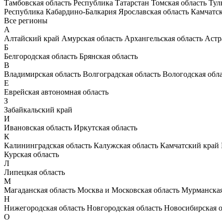
Тамбовская область
Республика Татарстан
Томская область
Тул
Республика Кабардино-Балкария
Ярославская область
Камчатс
Все регионы
А
Алтайский край
Амурская область
Архангельская область
Астр
Б
Белгородская область
Брянская область
В
Владимирская область
Волгоградская область
Вологодская обл
Е
Еврейская автономная область
З
Забайкальский край
И
Ивановская область
Иркутская область
К
Калининградская область
Калужская область
Камчатский край
Курская область
Л
Липецкая область
М
Магаданская область
Москва и Московская область
Мурманская
Н
Нижегородская область
Новгородская область
Новосибирская о
О