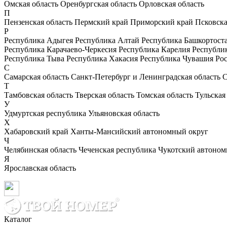
Омская область
Оренбургская область
Орловская область
П
Пензенская область
Пермский край
Приморский край
Псковска
Р
Республика Адыгея
Республика Алтай
Республика Башкортост
Республика Карачаево-Черкесия
Республика Карелия
Республи
Республика Тыва
Республика Хакасия
Республика Чувашия
Рос
С
Самарская область
Санкт-Петербург и Ленинградская область
С
Т
Тамбовская область
Тверская область
Томская область
Тульская
У
Удмуртская республика
Ульяновская область
Х
Хабаровский край
Ханты-Мансийский автономный округ
Ч
Челябинская область
Чеченская республика
Чукотский автоном
Я
Ярославская область
Каталог