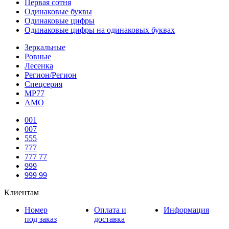
Первая сотня
Одинаковые буквы
Одинаковые цифры
Одинаковые цифры на одинаковых буквах
Зеркальные
Ровные
Лесенка
Регион/Регион
Спецсерия
МР77
АМО
001
007
555
777
777 77
999
999 99
Клиентам
Номер
Оплата и
Информация
под заказ
доставка