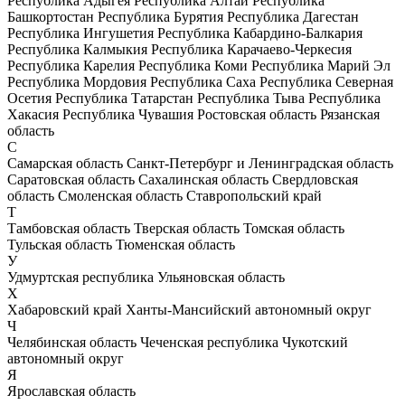
Республика Адыгея
Республика Алтай
Республика
Башкортостан
Республика Бурятия
Республика Дагестан
Республика Ингушетия
Республика Кабардино-Балкария
Республика Калмыкия
Республика Карачаево-Черкесия
Республика Карелия
Республика Коми
Республика Марий Эл
Республика Мордовия
Республика Саха
Республика Северная
Осетия
Республика Татарстан
Республика Тыва
Республика
Хакасия
Республика Чувашия
Ростовская область
Рязанская
область
С
Самарская область
Санкт-Петербург и Ленинградская область
Саратовская область
Сахалинская область
Свердловская
область
Смоленская область
Ставропольский край
Т
Тамбовская область
Тверская область
Томская область
Тульская область
Тюменская область
У
Удмуртская республика
Ульяновская область
Х
Хабаровский край
Ханты-Мансийский автономный округ
Ч
Челябинская область
Чеченская республика
Чукотский
автономный округ
Я
Ярославская область