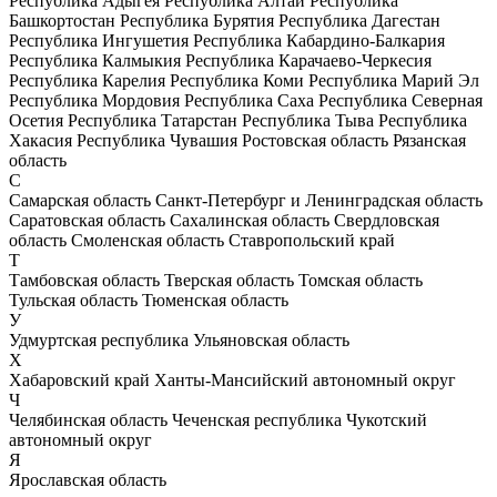
Республика Адыгея
Республика Алтай
Республика
Башкортостан
Республика Бурятия
Республика Дагестан
Республика Ингушетия
Республика Кабардино-Балкария
Республика Калмыкия
Республика Карачаево-Черкесия
Республика Карелия
Республика Коми
Республика Марий Эл
Республика Мордовия
Республика Саха
Республика Северная
Осетия
Республика Татарстан
Республика Тыва
Республика
Хакасия
Республика Чувашия
Ростовская область
Рязанская
область
С
Самарская область
Санкт-Петербург и Ленинградская область
Саратовская область
Сахалинская область
Свердловская
область
Смоленская область
Ставропольский край
Т
Тамбовская область
Тверская область
Томская область
Тульская область
Тюменская область
У
Удмуртская республика
Ульяновская область
Х
Хабаровский край
Ханты-Мансийский автономный округ
Ч
Челябинская область
Чеченская республика
Чукотский
автономный округ
Я
Ярославская область