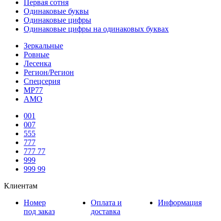
Первая сотня
Одинаковые буквы
Одинаковые цифры
Одинаковые цифры на одинаковых буквах
Зеркальные
Ровные
Лесенка
Регион/Регион
Спецсерия
МР77
АМО
001
007
555
777
777 77
999
999 99
Клиентам
Номер
Оплата и
Информация
под заказ
доставка