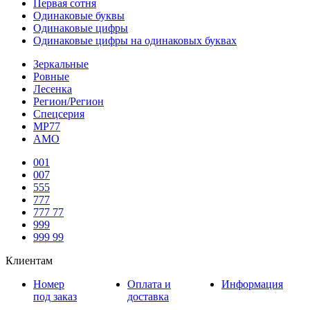
Первая сотня
Одинаковые буквы
Одинаковые цифры
Одинаковые цифры на одинаковых буквах
Зеркальные
Ровные
Лесенка
Регион/Регион
Спецсерия
МР77
АМО
001
007
555
777
777 77
999
999 99
Клиентам
Номер
Оплата и
Информация
под заказ
доставка