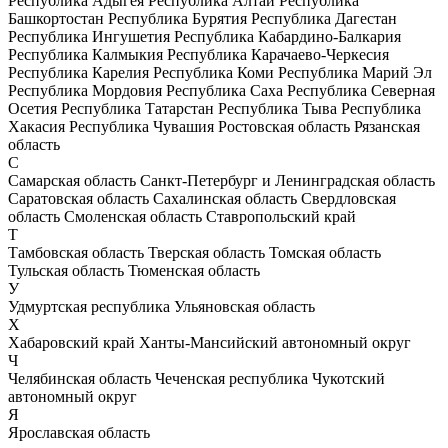
Республика Адыгея
Республика Алтай
Республика
Башкортостан
Республика Бурятия
Республика Дагестан
Республика Ингушетия
Республика Кабардино-Балкария
Республика Калмыкия
Республика Карачаево-Черкесия
Республика Карелия
Республика Коми
Республика Марий Эл
Республика Мордовия
Республика Саха
Республика Северная
Осетия
Республика Татарстан
Республика Тыва
Республика
Хакасия
Республика Чувашия
Ростовская область
Рязанская
область
С
Самарская область
Санкт-Петербург и Ленинградская область
Саратовская область
Сахалинская область
Свердловская
область
Смоленская область
Ставропольский край
Т
Тамбовская область
Тверская область
Томская область
Тульская область
Тюменская область
У
Удмуртская республика
Ульяновская область
Х
Хабаровский край
Ханты-Мансийский автономный округ
Ч
Челябинская область
Чеченская республика
Чукотский
автономный округ
Я
Ярославская область