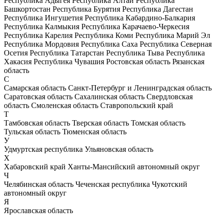
Республика Адыгея
Республика Алтай
Республика
Башкортостан
Республика Бурятия
Республика Дагестан
Республика Ингушетия
Республика Кабардино-Балкария
Республика Калмыкия
Республика Карачаево-Черкесия
Республика Карелия
Республика Коми
Республика Марий Эл
Республика Мордовия
Республика Саха
Республика Северная
Осетия
Республика Татарстан
Республика Тыва
Республика
Хакасия
Республика Чувашия
Ростовская область
Рязанская
область
С
Самарская область
Санкт-Петербург и Ленинградская область
Саратовская область
Сахалинская область
Свердловская
область
Смоленская область
Ставропольский край
Т
Тамбовская область
Тверская область
Томская область
Тульская область
Тюменская область
У
Удмуртская республика
Ульяновская область
Х
Хабаровский край
Ханты-Мансийский автономный округ
Ч
Челябинская область
Чеченская республика
Чукотский
автономный округ
Я
Ярославская область