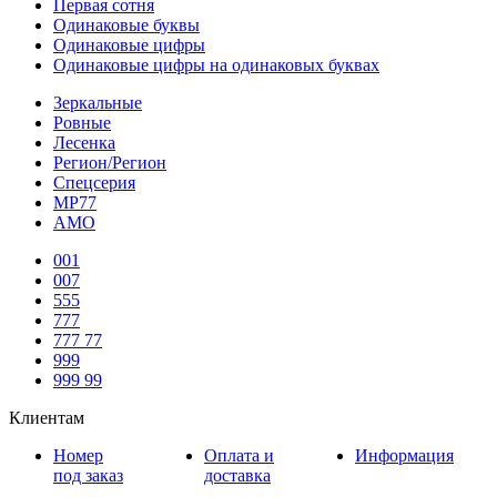
Первая сотня
Одинаковые буквы
Одинаковые цифры
Одинаковые цифры на одинаковых буквах
Зеркальные
Ровные
Лесенка
Регион/Регион
Спецсерия
МР77
АМО
001
007
555
777
777 77
999
999 99
Клиентам
Номер
Оплата и
Информация
под заказ
доставка