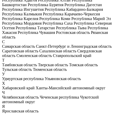
Республика Адыгея
Республика Алтай
Республика
Башкортостан
Республика Бурятия
Республика Дагестан
Республика Ингушетия
Республика Кабардино-Балкария
Республика Калмыкия
Республика Карачаево-Черкесия
Республика Карелия
Республика Коми
Республика Марий Эл
Республика Мордовия
Республика Саха
Республика Северная
Осетия
Республика Татарстан
Республика Тыва
Республика
Хакасия
Республика Чувашия
Ростовская область
Рязанская
область
С
Самарская область
Санкт-Петербург и Ленинградская область
Саратовская область
Сахалинская область
Свердловская
область
Смоленская область
Ставропольский край
Т
Тамбовская область
Тверская область
Томская область
Тульская область
Тюменская область
У
Удмуртская республика
Ульяновская область
Х
Хабаровский край
Ханты-Мансийский автономный округ
Ч
Челябинская область
Чеченская республика
Чукотский
автономный округ
Я
Ярославская область