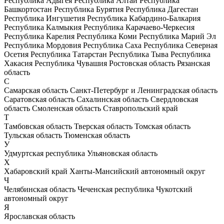
Республика Адыгея
Республика Алтай
Республика
Башкортостан
Республика Бурятия
Республика Дагестан
Республика Ингушетия
Республика Кабардино-Балкария
Республика Калмыкия
Республика Карачаево-Черкесия
Республика Карелия
Республика Коми
Республика Марий Эл
Республика Мордовия
Республика Саха
Республика Северная
Осетия
Республика Татарстан
Республика Тыва
Республика
Хакасия
Республика Чувашия
Ростовская область
Рязанская
область
С
Самарская область
Санкт-Петербург и Ленинградская область
Саратовская область
Сахалинская область
Свердловская
область
Смоленская область
Ставропольский край
Т
Тамбовская область
Тверская область
Томская область
Тульская область
Тюменская область
У
Удмуртская республика
Ульяновская область
Х
Хабаровский край
Ханты-Мансийский автономный округ
Ч
Челябинская область
Чеченская республика
Чукотский
автономный округ
Я
Ярославская область