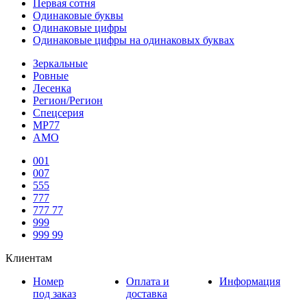
Первая сотня
Одинаковые буквы
Одинаковые цифры
Одинаковые цифры на одинаковых буквах
Зеркальные
Ровные
Лесенка
Регион/Регион
Спецсерия
МР77
АМО
001
007
555
777
777 77
999
999 99
Клиентам
Номер
Оплата и
Информация
под заказ
доставка