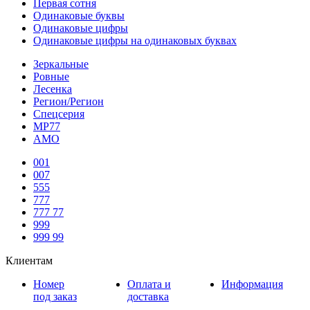
Первая сотня
Одинаковые буквы
Одинаковые цифры
Одинаковые цифры на одинаковых буквах
Зеркальные
Ровные
Лесенка
Регион/Регион
Спецсерия
МР77
АМО
001
007
555
777
777 77
999
999 99
Клиентам
Номер
Оплата и
Информация
под заказ
доставка