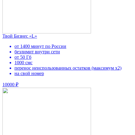
Твой Бизнес «L»
от 1400 минут по России
безлимит внутри сети
от 50 Гб
1000 смс
перенос неиспользованных остатков (максимум х2)
на свой номер
10000 ₽