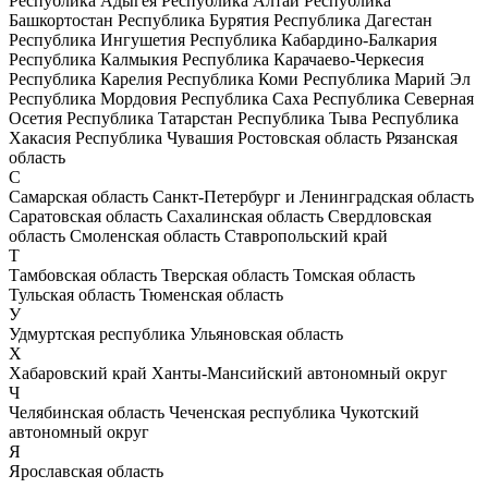
Республика Адыгея
Республика Алтай
Республика
Башкортостан
Республика Бурятия
Республика Дагестан
Республика Ингушетия
Республика Кабардино-Балкария
Республика Калмыкия
Республика Карачаево-Черкесия
Республика Карелия
Республика Коми
Республика Марий Эл
Республика Мордовия
Республика Саха
Республика Северная
Осетия
Республика Татарстан
Республика Тыва
Республика
Хакасия
Республика Чувашия
Ростовская область
Рязанская
область
С
Самарская область
Санкт-Петербург и Ленинградская область
Саратовская область
Сахалинская область
Свердловская
область
Смоленская область
Ставропольский край
Т
Тамбовская область
Тверская область
Томская область
Тульская область
Тюменская область
У
Удмуртская республика
Ульяновская область
Х
Хабаровский край
Ханты-Мансийский автономный округ
Ч
Челябинская область
Чеченская республика
Чукотский
автономный округ
Я
Ярославская область