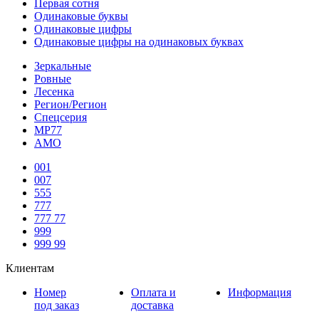
Первая сотня
Одинаковые буквы
Одинаковые цифры
Одинаковые цифры на одинаковых буквах
Зеркальные
Ровные
Лесенка
Регион/Регион
Спецсерия
МР77
АМО
001
007
555
777
777 77
999
999 99
Клиентам
Номер
Оплата и
Информация
под заказ
доставка