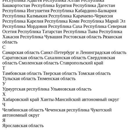
Республика Адыгея
Республика Алтай
Республика
Башкортостан
Республика Бурятия
Республика Дагестан
Республика Ингушетия
Республика Кабардино-Балкария
Республика Калмыкия
Республика Карачаево-Черкесия
Республика Карелия
Республика Коми
Республика Марий Эл
Республика Мордовия
Республика Саха
Республика Северная
Осетия
Республика Татарстан
Республика Тыва
Республика
Хакасия
Республика Чувашия
Ростовская область
Рязанская
область
С
Самарская область
Санкт-Петербург и Ленинградская область
Саратовская область
Сахалинская область
Свердловская
область
Смоленская область
Ставропольский край
Т
Тамбовская область
Тверская область
Томская область
Тульская область
Тюменская область
У
Удмуртская республика
Ульяновская область
Х
Хабаровский край
Ханты-Мансийский автономный округ
Ч
Челябинская область
Чеченская республика
Чукотский
автономный округ
Я
Ярославская область